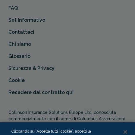
FAQ
Set Informativo
Contattaci
Chi siamo
Glossario
Sicurezza & Privacy
Cookie
Recedere dal contratto qui
Collinson Insurance Solutions Europe Ltd, conosciuta
commercialmente con il nome di Columbus Assicurazioni,
è autorizzata e regolata dal Malta Financial Services
Authority in qualità di agente assicurativo (Distribution Act
Cliccando su “Accetta tutti i cookie”, accetti la