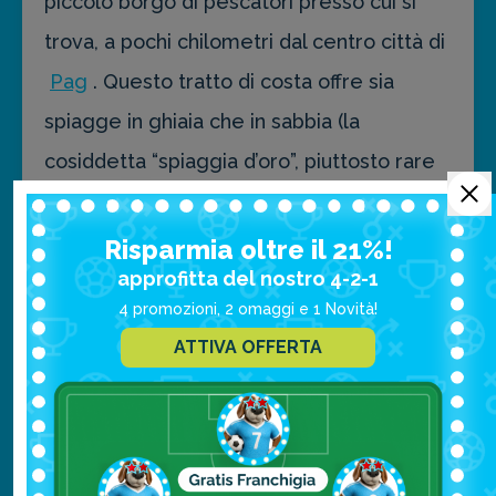
piccolo borgo di pescatori presso cui si
trova, a pochi chilometri dal centro città di
Pag
. Questo tratto di costa offre sia
spiagge in ghiaia che in sabbia (la
cosiddetta “spiaggia d’oro”, piuttosto rare
in Croazia) e si adattano anche ai bambini:
attorno alla spiaggia si possono trovare
Risparmia oltre il 21%!
approfitta del nostro 4-2-1
ristoranti dove gustare specialità tipiche.
4 promozioni, 2 omaggi e 1 Novità!
ATTIVA OFFERTA
Spiaggia di Jandra
La caratteristica principale di questa