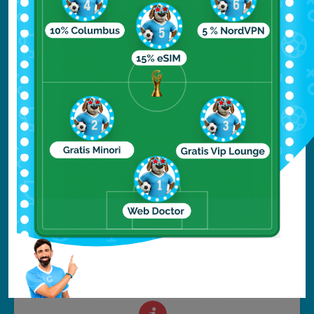
spiaggia è il fondale: è formata infatti da
piccole baie, alcune sono in ciottoli e
digradano dolcemente in acqua, altre
invece immettono da subito nel mare
profondo e sono prevalentemente
rocciose. Ha un carattere meno mondano
e più avventuroso, pur trovandosi sempre
nella zona di Novalja, nota come la “Ibiza
della Croazia”.
Babe Beach