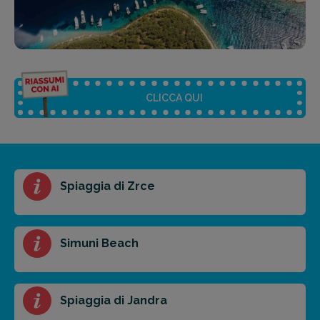
CLICCA QUI
Riassunto dell'articolo
Spiaggia di Zrce
Scegli il formato del riassunto
Breve
Medio
Punti chiave
Simuni Beach
Ottieni un preventivo personalizzato per la tua
Spiaggia di Jandra
prossima destinazione di viaggio.