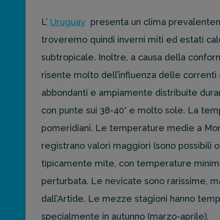
L’
Uruguay
presenta un clima prevalentem
Ottieni un
troveremo quindi inverni miti ed estati cal
preventivo
personalizzato
subtropicale. Inoltre, a causa della confo
per la tua
prossima
risente molto dell’influenza delle correnti
destinazione
abbondanti e ampiamente distribuite durant
di viaggio.
con punte sui 38-40° e molto sole. La temp
FAI
pomeridiani. Le temperature medie a Monte
PREVENTIVO
registrano valori maggiori (sono possibili 
tipicamente mite, con temperature minime 
perturbata. Le nevicate sono rarissime, 
dall’Artide. Le mezze stagioni hanno temp
specialmente in autunno (marzo-aprile).