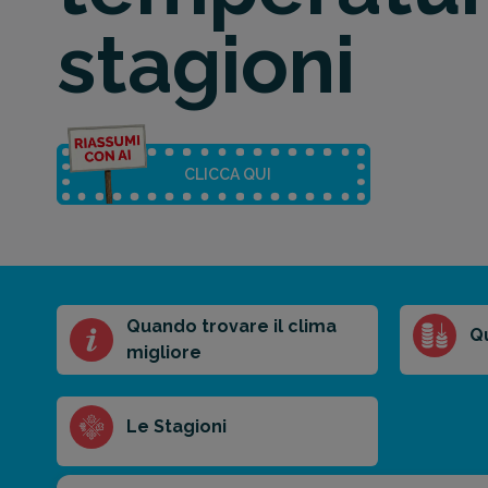
stagioni
CLICCA QUI
Quando trovare il clima
Riassunto
Q
migliore
dell'articolo
Scegli il formato
del riassunto
Le Stagioni
Breve
Medio
Punti chiave