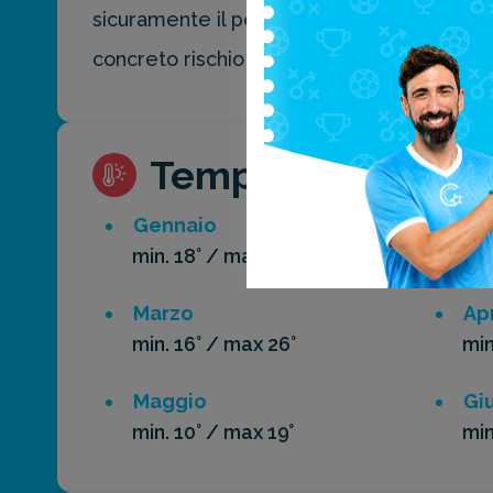
sicuramente il peggiore per andare in vac
concreto rischio di non poter godere nemm
Temperature med
Gennaio
Fe
min. 18° / max 28°
min
Marzo
Apr
min. 16° / max 26°
min
Maggio
Gi
min. 10° / max 19°
min