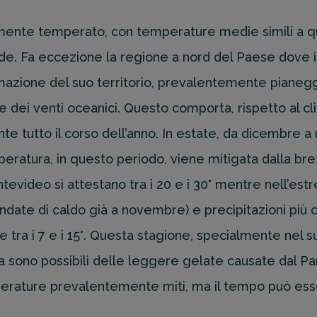
ente temperato, con temperature medie simili a q
de. Fa eccezione la regione a nord del Paese dove i v
rmazione del suo territorio, prevalentemente pianegg
 e dei venti oceanici. Questo comporta, rispetto al c
e tutto il corso dell’anno. In estate, da dicembre a
eratura, in questo periodo, viene mitigata dalla bre
video si attestano tra i 20 e i 30° mentre nell’estr
ondate di caldo già a novembre) e precipitazioni più 
tra i 7 e i 15°. Questa stagione, specialmente nel 
ma sono possibili delle leggere gelate causate dal 
erature prevalentemente miti, ma il tempo può essere