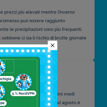
e prezzi più elevati mentre l’inverno
mpromesso può essere raggiunto
te le precipitazioni sono più frequenti.
sebbene ci sia il rischio di brutte giornate
gione.
re sono miti, con valori minimi medi
Paese. Il periodo da giugno ad agosto è