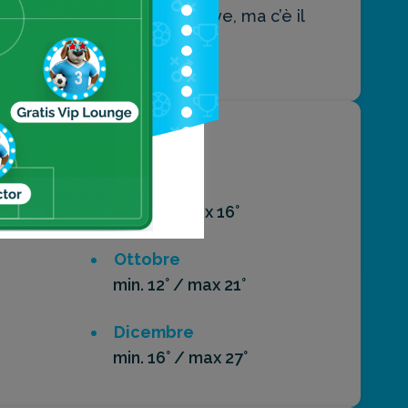
iche assolutamente proibitive, ma c’è il
no.
Agosto
min. 8° / max 16°
Ottobre
min. 12° / max 21°
Dicembre
min. 16° / max 27°