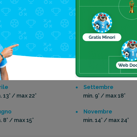
anza in
Uruguay
: non ci sono condizioni meteorolog
eno di una giornata di sole durante l’intero soggior
ie
bbraio
Luglio
. 18° / max 28°
min. 7° / max 15°
ile
Settembre
. 13° / max 22°
min. 9° / max 18°
ugno
Novembre
. 8° / max 15°
min. 14° / max 24°