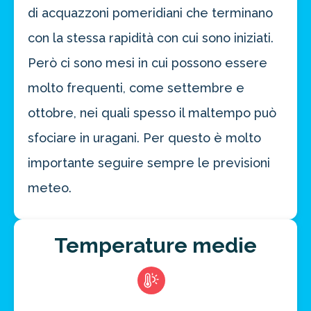
di acquazzoni pomeridiani che terminano
con la stessa rapidità con cui sono iniziati.
Però ci sono mesi in cui possono essere
Risparmia oltre il 21%!
molto frequenti, come settembre e
approfitta del nostro 4-2-1
ottobre, nei quali spesso il maltempo può
4 promozioni, 2 omaggi e 1 Novità!
sfociare in uragani. Per questo è molto
ATTIVA OFFERTA
importante seguire sempre le previsioni
meteo.
Temperature medie