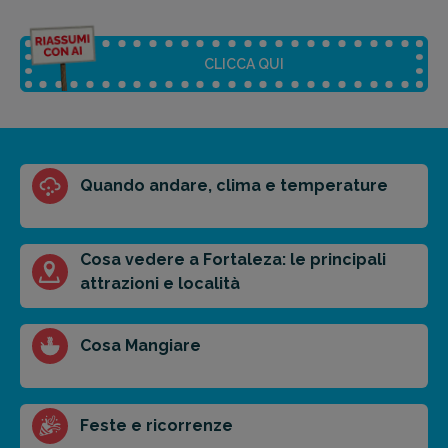
CLICCA QUI
Riassunto dell'articolo
Quando andare, clima e temperature
Scegli il formato del riassunto
Breve
Medio
Punti chiave
Cosa vedere a Fortaleza: le principali
attrazioni e località
Ottieni un preventivo personalizzato per la tua
Cosa Mangiare
prossima destinazione di viaggio.
FAI PREVENTIVO
Feste e ricorrenze