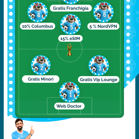
molti piatti della costa sono i frutti di
mare, anche se sulla spiaggia Praia do
Futuro, sporcarsi le mani e i vestiti mentre
si tenta di estrarre la polpa dalle chele di
granchio è un diventato un divertente
rituale per i turisti. Dopo tanto cibo sano e
leggero si può anche trasgredire con un
bel piatto di “macaxeira” (tubero simile alla
patata) fritta, magari come contorno ai
“camarào” (gamberi). La cucina brasiliana
però non è solo pesce, l'alimentazione
base di tutta la popolazione è infatti
costituita da fagioli e riso, con cui si