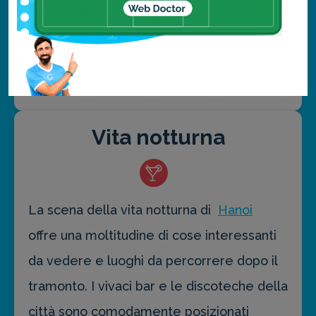
Tour a Hoa Lu e Tam Coc
Questo tour vi
porterà alla scoperta della campagna,
della storia e della cultura del Vietnam del
Nord.
Vita notturna
La scena della vita notturna di
Hanoi
offre una moltitudine di cose interessanti
da vedere e luoghi da percorrere dopo il
tramonto. I vivaci bar e le discoteche della
città sono comodamente posizionati