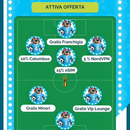
ATTIVA OFFERTA
Tour gastronomico:
un tour che vi
permetterà di assaggiare i sapori autentici
della cucina vietnamita e allo stesso
tempo girare tra i vicoli caratteristici e i
vivaci mercati di
Hanoi
. Potete affidarvi
ad un tour operator o provare a scegliere
da soli dove mangiare.
Crociera nella Baia di Halong:
Questa
escursione è un must turistico grazie al
quale rimarrete affascinati da questa
meravigliosa attrazione naturale.