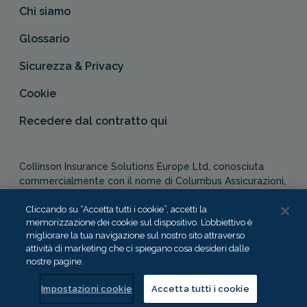
Chi siamo
Glossario
Sicurezza & Privacy
Cookie
Recedere dal contratto qui
Collinson Insurance Solutions Europe Ltd, conosciuta
commercialmente con il nome di Columbus Assicurazioni,
è autorizzata e regolata dal Malta Financial Services
Authority in qualità di agente assicurativo (Distribution Act
Cliccando su “Accetta tutti i cookie”, accetti la
memorizzazione dei cookie sul dispositivo. L’obbiettivo è
-Cap. 487). In Italia, Columbus Assicurazioni è soggetta
migliorare la tua navigazione sul nostro sito attraverso
alla vigilanza dell’IVASS.
attività di marketing che ci spiegano cosa desideri dalle
nostre pagine.
Impostazioni cookie
Accetta tutti i cookie