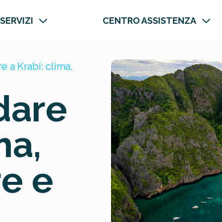
 SERVIZI
CENTRO ASSISTENZA
 a Krabi: clima,
dare
ma,
e e