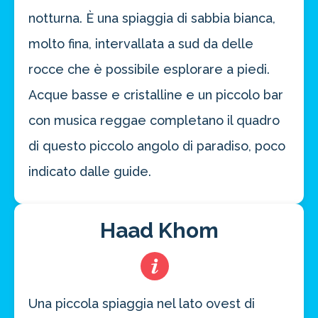
Risparmia oltre il 21%!
notturna. È una spiaggia di sabbia bianca,
approfitta del nostro 4-2-1
molto fina, intervallata a sud da delle
4 promozioni, 2 omaggi e 1 Novità!
rocce che è possibile esplorare a piedi.
ATTIVA OFFERTA
Acque basse e cristalline e un piccolo bar
con musica reggae completano il quadro
di questo piccolo angolo di paradiso, poco
indicato dalle guide.
Haad Khom
Una piccola spiaggia nel lato ovest di