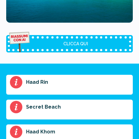
CLICCA QUI
Riassunto dell'articolo
Haad Rin
Scegli il formato del riassunto
Breve
Medio
Punti chiave
Secret Beach
Ottieni un preventivo personalizzato per la tua
Haad Khom
prossima destinazione di viaggio.