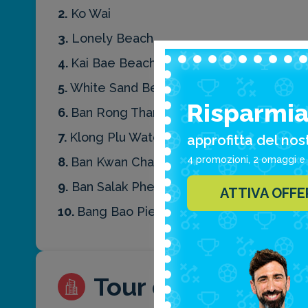
2.
Ko Wai
3.
Lonely Beach
4.
Kai Bae Beach
5.
White Sand Beach
Risparmia 
6.
Ban Rong Than
7.
Klong Plu Waterfall
approfitta del nos
4 promozioni, 2 omaggi e 
8.
Ban Kwan Chang elephant camp
9.
Ban Salak Phet
ATTIVA OFF
10.
Bang Bao Pier
Tour dell'arcipela