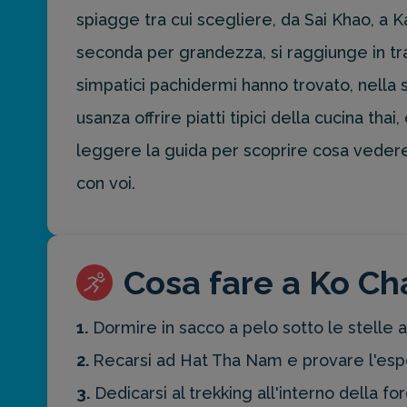
per la tua
spiagge tra cui scegliere, da Sai Khao, a K
prossima
destinazione
seconda per grandezza, si raggiunge in tragh
di viaggio.
simpatici pachidermi hanno trovato, nella su
FAI
usanza offrire piatti tipici della cucina th
PREVENTIVO
leggere la guida per scoprire cosa vedere
con voi.
Cosa fare a Ko Cha
1.
Dormire in sacco a pelo sotto le stelle a
2.
Recarsi ad Hat Tha Nam e provare l'espe
3.
Dedicarsi al trekking all'interno della f