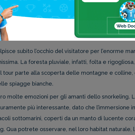
 meraviglioso arcipelago ha più di 180 isole e isolotti
nati, vera punta di diamante della
Thailandia
. Il tour
r cominciare la propria visita delle più belle isole de
olpisce subito l’occhio del visitatore per l’enorme 
sima. La foresta pluviale, infatti, folta e rigogliosa, 
 Il tour parte alla scoperta delle montagne e colline, 
elle spiagge bianche.
ro molte emozioni per gli amanti dello snorkeling. Le
uramente più interessante, dato che l’immersione in 
coli sottomarini, coperti da un manto di lucente cora
g. Qua potrete osservare, nel loro habitat naturale, 