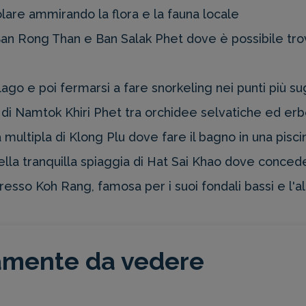
olare ammirando la flora e la fauna locale
di Ban Rong Than e Ban Salak Phet dove è possibile t
lago e poi fermarsi a fare snorkeling nei punti più su
i Namtok Khiri Phet tra orchidee selvatiche ed erbe
a multipla di Klong Plu dove fare il bagno in una pis
ella tranquilla spiaggia di Hat Sai Khao dove concede
esso Koh Rang, famosa per i suoi fondali bassi e l'alt
tamente da vedere