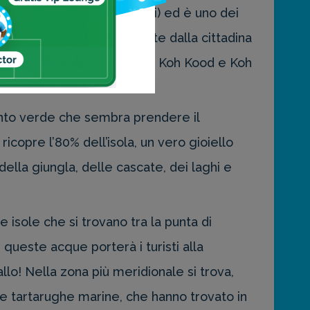
 (alcuni dei quali disabitati) ed è uno dei
 a bordo di imbarcazioni parte dalla cittadina
ll'arcipelago tra cui Koh Mak, Koh Kood e Koh
manto verde che sembra prendere il
ricopre l’80% dell’isola, un vero gioiello
della giungla, delle cascate, dei laghi e
 isole che si trovano tra la punta di
queste acque porterà i turisti alla
llo! Nella zona più meridionale si trova,
le tartarughe marine, che hanno trovato in