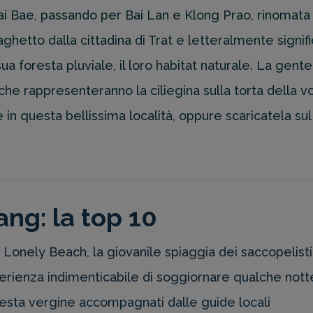
ai Bae, passando per Bai Lan e Klong Prao, rinomata pe
etto dalla cittadina di Trat e letteralmente significa 
a foresta pluviale, il loro habitat naturale. La gente d
ai, che rappresenteranno la ciliegina sulla torta della
 in questa bellissima località, oppure scaricatela s
ng: la top 10
 Lonely Beach, la giovanile spiaggia dei saccopelisti
rienza indimenticabile di soggiornare qualche notte 
oresta vergine accompagnati dalle guide locali