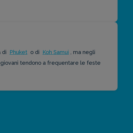
à di
Phuket
o di
Koh Samui
, ma negli
i giovani tendono a frequentare le feste