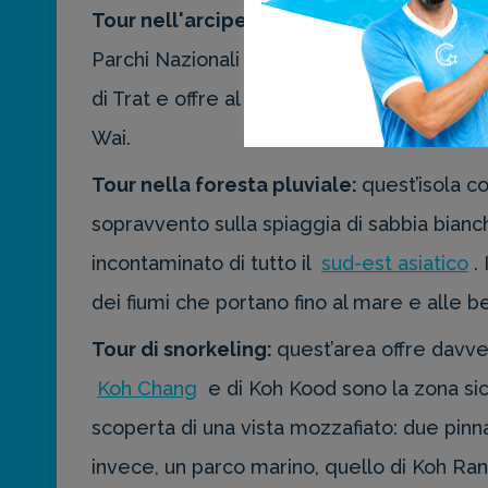
Tour nell'arcipelago di Koh Chang
questo
Parchi Nazionali tra i più belli e incontami
di Trat e offre al turista un utile punto pe
Wai.
Tour nella foresta pluviale:
quest’isola c
sopravvento sulla spiaggia di sabbia bianchis
incontaminato di tutto il
sud-est asiatico
.
dei fiumi che portano fino al mare e alle b
Tour di snorkeling:
quest’area offre davve
Koh Chang
e di Koh Kood sono la zona sic
scoperta di una vista mozzafiato: due pinna
invece, un parco marino, quello di Koh Ran