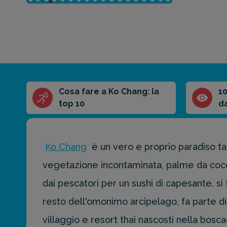
Cosa fare a Ko Chang: la
1
Riassunto
top 10
d
dell'articolo
Scegli il formato
del riassunto
Ko Chang
è un vero e proprio paradiso tai
Breve
Medio
Punti chiave
vegetazione incontaminata, palme da cocco
dai pescatori per un sushi di capesante, si f
Ottieni un
resto dell'omonimo arcipelago, fa parte di
preventivo
villaggio e resort thai nascosti nella boscag
personalizzato