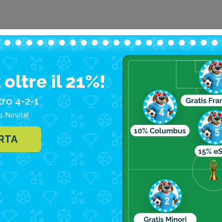
oltre il 21%!
tro 4-2-1
1 Novità!
ERTA
go