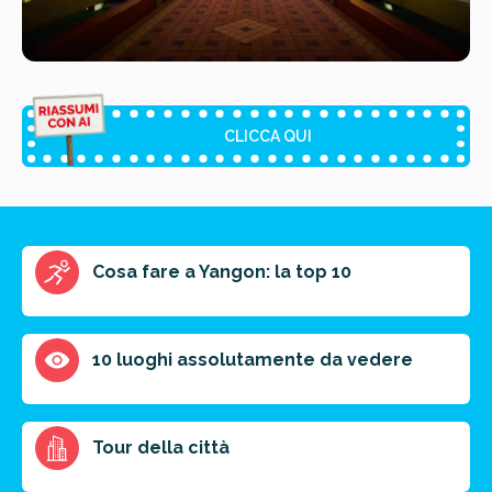
CLICCA QUI
Riassunto dell'articolo
Cosa fare a Yangon: la top 10
Scegli il formato del riassunto
Breve
Medio
Punti chiave
10 luoghi assolutamente da vedere
Ottieni un preventivo personalizzato per la tua
Tour della città
prossima destinazione di viaggio.