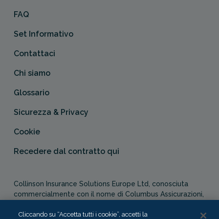
FAQ
Set Informativo
Contattaci
Chi siamo
Glossario
Sicurezza & Privacy
Cookie
Recedere dal contratto qui
Collinson Insurance Solutions Europe Ltd, conosciuta
commercialmente con il nome di Columbus Assicurazioni,
è autorizzata e regolata dal Malta Financial Services
Authority in qualità di agente assicurativo (Distribution Act
Cliccando su “Accetta tutti i cookie”, accetti la