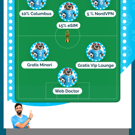
cui potrete trovare traccia delle antiche
popolazioni indù e buddiste. Ogni isola è
dotata di un resort, che oltre alle
splendide spiagge quasi troppo bianche
per essere vere, mette a disposizione
anche un centro di immersioni per fare
diving, se non veri e propri tour incentrati
sull’incontro con lo squalo martello. Tra i
siti più importanti troviamo Hammerhead
Point, Dhidhdhoo Beyru, Manta Reef,
Orimas Thila, Fish Head, Kudarah Thila,
Halaveli Wreck.