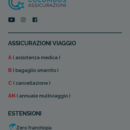
ASSICURAZIONI VIAGGIO
A
( assistenza medica )
B
( bagaglio smarrito )
C
( cancellazione )
AN
( annuale multiviaggio )
ESTENSIONI
Zero franchigia