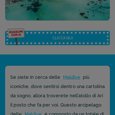
CLICCA QUI
Riassunto dell'articolo
Scegli il formato del riassunto
Se siete in cerca delle
Maldive
più
Breve
Medio
Punti chiave
iconiche, dove sentirsi dentro una cartolina
da sogno, allora troverete nell’atollo di Ari
il posto che fa per voi. Questo arcipelago
Ottieni un preventivo personalizzato per la tua
prossima destinazione di viaggio.
delle
Maldive
è composto da un totale di