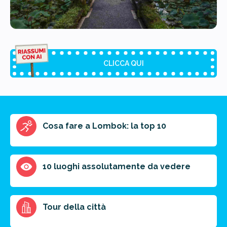
CLICCA QUI
Riassunto dell'articolo
Cosa fare a Lombok: la top 10
Scegli il formato del riassunto
Breve
Medio
Punti chiave
10 luoghi assolutamente da vedere
Ottieni un preventivo personalizzato per la tua
Tour della città
prossima destinazione di viaggio.