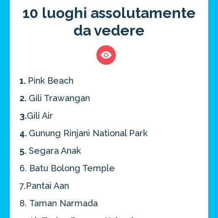
10 luoghi assolutamente
da vedere
1.
Pink Beach
2.
Gili Trawangan
3.
Gili Air
4.
Gunung Rinjani National Park
5.
Segara Anak
Risparmia oltre il 21%!
6. Batu Bolong Temple
approfitta del nostro 4-2-1
7.Pantai Aan
4 promozioni, 2 omaggi e 1 Novità!
8. Taman Narmada
ATTIVA OFFERTA