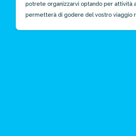
potrete organizzarvi optando per attività 
permetterà di godere del vostro viaggio 