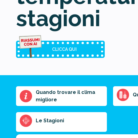
stagioni
CLICCA QUI
Quando trovare il clima
Riassunto
Q
migliore
dell'articolo
Scegli il formato
del riassunto
Le Stagioni
Breve
Medio
Punti chiave