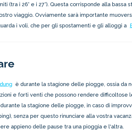
i (tra i 26° e i 27°). Questa corrisponde alla bassa st
l vostro viaggio. Ovviamente sarà importante muoversi
uarda i voli, che per gli spostamenti e gli alloggi a
are
oltre il 21%!
dung
è durante la stagione delle piogge, ossia da
ioni e forti venti che possono rendere difficoltose le 
tro 4-2-1
1 Novità!
urante la stagione delle piogge, in caso di improvvis
ing), senza per questo rinunciare alla vostra vacanz
ERTA
e appieno delle pause tra una pioggia e l'altra.