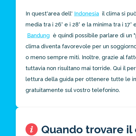
In quest'area dell'
Indonesia
il clima si pu
Ottieni un
media tra i 26° e i 28° e la minima tra i 1
preventivo
personalizzato
Bandung
è quindi possibile parlare di un 
per la tua
prossima
clima diventa favorevole per un soggiorno
destinazione
o meno sempre miti. Inoltre, grazie al fatt
di viaggio.
tuttavia non risultano mai torride. Qui il 
FAI
lettura della guida per ottenere tutte le in
PREVENTIVO
gratuitamente sul vostro telefonino.
Quando trovare il 