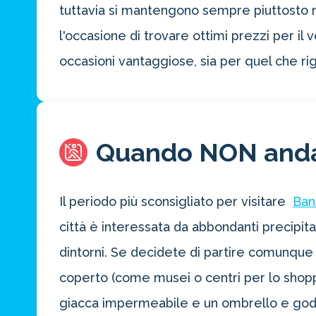
tuttavia si mantengono sempre piuttosto mit
l'occasione di trovare ottimi prezzi per i
occasioni vantaggiose, sia per quel che rig
Quando NON and
Risparmia 
Il periodo più sconsigliato per visitare
Ban
città è interessata da abbondanti precipitaz
approfitta del nos
4 promozioni, 2 omaggi e 
dintorni. Se decidete di partire comunque d
coperto (come musei o centri per lo shopp
ATTIVA OFF
giacca impermeabile e un ombrello e goder