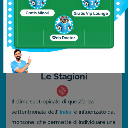
Ottobre
min. 19° / max 33°
Novembre
min. 11° / max 28°
Dicembre
min. 7° / max 22°
Le Stagioni
Il clima subtropicale di quest’area
settentrionale dell’
India
è influenzato dal
monsone, che permette di individuare una