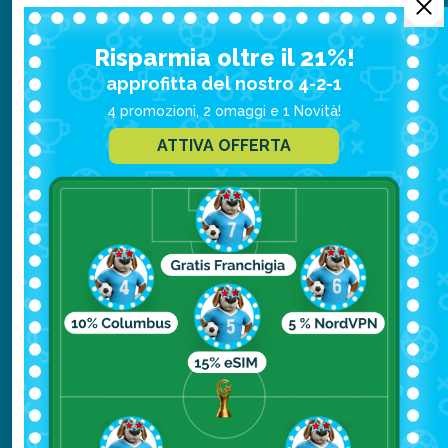
Aprile
Risparmia oltre il 21%!
min. 20° / max 35°
approfitta del nostro 4-2-1
4 promozioni, 2 omaggi e 1 Novità!
Maggio
min. 25° / max 40°
ATTIVA OFFERTA
Giugno
min. 28° / max 39°
Luglio
min. 27° / max 35°
Agosto
min. 27° / max 34°
Settembre
min. 24° / max 34°