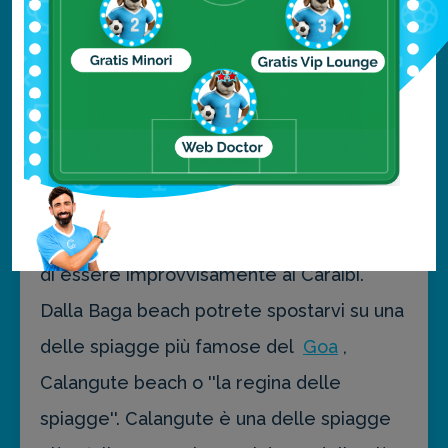
che lo ha reso famoso, ovvero sabbia
bianca e finissima, natura rigogliosa, mare
caldo e yoga. Iniziate il vostro tour da
Colva beach, un paradiso incontaminato
per poi spostarvi su Baga beach la quale
non dimenticherete mai per le altissime
palme che le fanno da contorno, sembra
di essere improvvisamente ai Caraibi.
Dalla Baga beach potrete spostarvi su una
delle spiagge più famose del
Goa
,
Calangute beach o ''la regina delle
spiagge''. Calangute è una delle spiagge