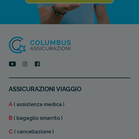
ASSICURAZIONI VIAGGIO
A
( assistenza medica )
B
( bagaglio smarrito )
C
( cancellazione )