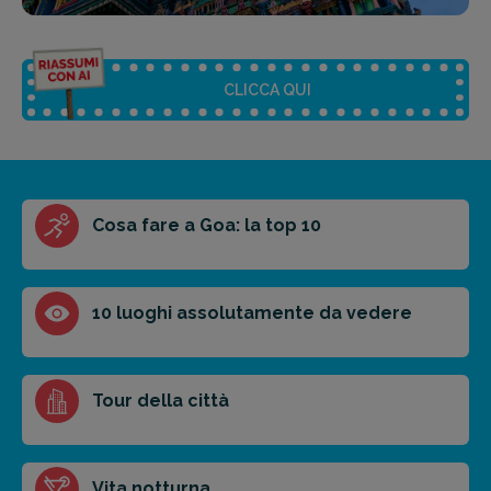
CLICCA QUI
Riassunto dell'articolo
Cosa fare a Goa: la top 10
Scegli il formato del riassunto
Breve
Medio
Punti chiave
10 luoghi assolutamente da vedere
Ottieni un preventivo personalizzato per la tua
Tour della città
prossima destinazione di viaggio.
FAI PREVENTIVO
Vita notturna