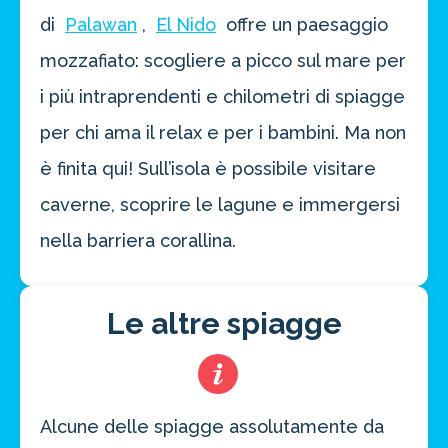
di
Palawan
,
El Nido
offre un paesaggio
mozzafiato: scogliere a picco sul mare per
i più intraprendenti e chilometri di spiagge
Risparmia oltre il 21%!
per chi ama il relax e per i bambini. Ma non
approfitta del nostro 4-2-1
4 promozioni, 2 omaggi e 1 Novità!
è finita qui! Sull’isola è possibile visitare
ATTIVA OFFERTA
caverne, scoprire le lagune e immergersi
nella barriera corallina.
Le altre spiagge
Alcune delle spiagge assolutamente da