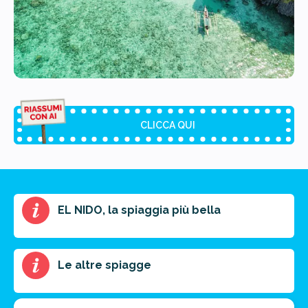
CLICCA QUI
Riassunto dell'articolo
EL NIDO, la spiaggia più bella
Scegli il formato del riassunto
Breve
Medio
Punti chiave
Le altre spiagge
Ottieni un preventivo personalizzato per la tua