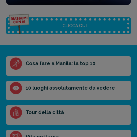
CLICCA QUI
Riassunto dell'articolo
Cosa fare a Manila: la top 10
Scegli il formato del riassunto
Breve
Medio
Punti chiave
10 luoghi assolutamente da vedere
Ottieni un preventivo personalizzato per la tua
Tour della città
prossima destinazione di viaggio.
FAI PREVENTIVO
Vita notturna