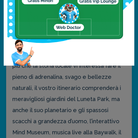
Santiago, i numerosi edifici patrimonio
UNESCO
contenuti nella cerchia muraria
di Intramuros, la chiesa di San Augustìn, e i
mercati locali di Binondo e Greenhills.
Manila Natura&Divertimento:
se invece
più che la storia locale vi interessa fare il
pieno di adrenalina, svago e bellezze
naturali, il vostro itinerario comprenderà i
meravigliosi giardini del Luneta Park, ma
anche il suo planetario e gli spassosi
scacchi a grandezza d’uomo, l’interattivo
Mind Museum, musica live alla Baywalk, il