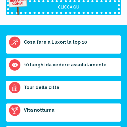
CLICCA QUI
Riassunto dell'articolo
Cosa fare a Luxor: la top 10
Scegli il formato del riassunto
Breve
Medio
Punti chiave
10 luoghi da vedere assolutamente
Ottieni un preventivo personalizzato per la tua
Tour della cittá
prossima destinazione di viaggio.
FAI PREVENTIVO
Vita notturna