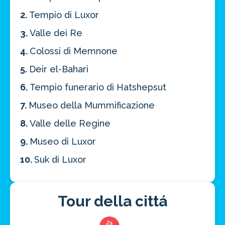
2.
Tempio di Luxor
3.
Valle dei Re
4.
Colossi di Memnone
5.
Deir el-Bahari
6.
Tempio funerario di Hatshepsut
7.
Museo della Mummificazione
8.
Valle delle Regine
9.
Museo di Luxor
Risparmia oltre il 21%!
10.
Suk di Luxor
approfitta del nostro 4-2-1
4 promozioni, 2 omaggi e 1 Novità!
Tour della cittá
ATTIVA OFFERTA