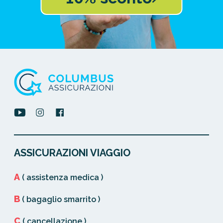
ASSICURAZIONI VIAGGIO
A
( assistenza medica )
B
( bagaglio smarrito )
C
( cancellazione )