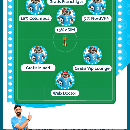
vera e propria. Tappa obbligata è il Museo
Egizio, in Midan Tahrir, e il vicino palazzo
Abdeen, circa a cinque minuti a piedi.
Segue poi la Cittadella, con la Moschea di
Mohamed Ali, la Moschea di Al-Azhar, sede
della più antica università al mondo, con il
vicino parco. Importanti anche il Museo
Copto, Ibn Tulum (forse la moschea più
antica al
Cairo
), il bazar di Khan El Khalily,
e la Cairo Tower.
Tour delle piramidi:
situate alla periferia
del
Cairo
, il complesso della necropoli di
Giza merita un’escursione a sé stante. Qui