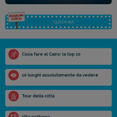
CLICCA QUI
Riassunto dell'articolo
Cosa fare al Cairo: la top 10
Scegli il formato del riassunto
Breve
Medio
Punti chiave
10 luoghi assolutamente da vedere
Ottieni un preventivo personalizzato per la tua
Tour della città
prossima destinazione di viaggio.
FAI PREVENTIVO
Vita notturna