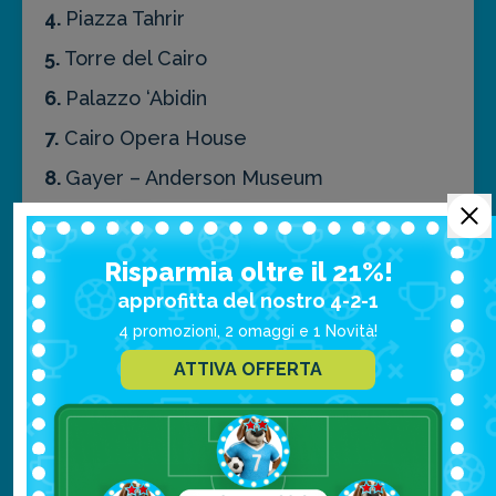
4.
Piazza Tahrir
5.
Torre del Cairo
6.
Palazzo ‘Abidin
7.
Cairo Opera House
8.
Gayer – Anderson Museum
9.
Museum of Islamic Art
10.
Manial palace
Risparmia oltre il 21%!
approfitta del nostro 4-2-1
4 promozioni, 2 omaggi e 1 Novità!
Tour della città
ATTIVA OFFERTA
Cairo city tour:
un itinerario nella città