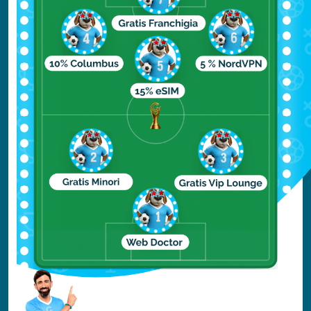
sempre cose da fare e da vedere.
Qual è il periodo degli uragani
a Miami?
Il periodo degli uragani a Miami va da giugno
a novembre, con il picco della stagione degli
uragani tra agosto e ottobre. Durante questo
periodo, i
Caraibi
e la costa orientale degli
Stati Uniti, compresa
Miami
, sono esposti al
rischio di uragani e tempeste tropicali.
Tuttavia, è importante notare che non tutti
gli uragani raggiungono la costa della Florida