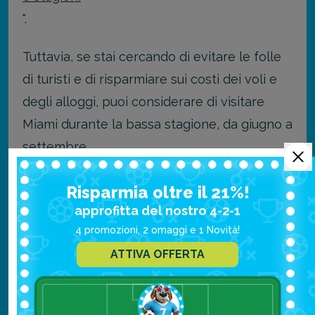
".
Tuttavia, se stai cercando di evitare le folle
di turisti e di risparmiare sui costi dei voli e
degli alloggi, puoi considerare di visitare
Miami durante la bassa stagione, da giugno a
settembre.
Durante questi mesi, però, le temperature e
Risparmia oltre il 21%!
l'umidità possono essere molto alte e c'è un
approfitta del nostro 4-2-1
rischio maggiore di piogge e temporali.
4 promozioni, 2 omaggi e 1 Novità!
ATTIVA OFFERTA
In ogni caso, tieni presente che Miami è una
città vivace e attiva tutto l'anno, quindi non
importa quando decidi di visitarla, ci saranno