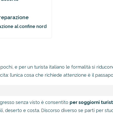
preparazione
azione al confine nord
ochi, e per un turista italiano le formalità si riduco
oltre il 21%!
icita: l’unica cosa che richiede attenzione è il passapo
tro 4-2-1
1 Novità!
’ingresso senza visto è consentito
per soggiorni turist
ERTA
iali, deserto e costa. Discorso diverso se parti per stu