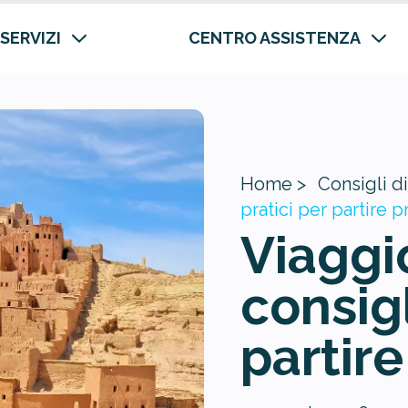
 SERVIZI
CENTRO ASSISTENZA
Home >
Consigli di
pratici per partire p
Viaggi
consigl
partire