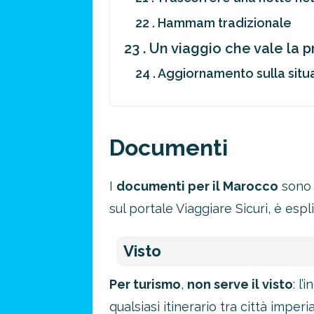
22 . Hammam tradizionale
23 . Un viaggio che vale la 
24 . Aggiornamento sulla situ
Documenti
I
documenti per il Marocco
sono p
Risparmia 
sul portale Viaggiare Sicuri, è espl
approfitta del nos
Visto
4 promozioni, 2 omaggi e 
Per turismo
,
non serve il visto
: l
ATTIVA OFF
qualsiasi itinerario tra città imper