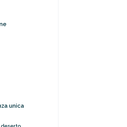
one
nza unica
l deserto