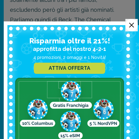
escludendo però gli artisti già nominati.
Parliamo quindi di Beck, The Chemical
Brothers,
Risparmia oltre il 21%!
Beck, A Perfect Circle, Ben Harper & the
approfitta del nostro 4-2-1
Innocent Criminals, Tool, Moby, The
4 promozioni, 2 omaggi e 1 Novità!
Chemical, Red Hot Chili Peppers, The
ATTIVA OFFERTA
Beastie Boys Brothers, Perry Farrell, Queens
of the Stone Age, Iggy Pop, The Dandy
Warhols, Gorillaz, David Guetta, Lady Gaga e
molti, molti altri che ci scusiamo di non poter
riportare, altrimenti passerete 10 minuti solo
a leggere nomi.