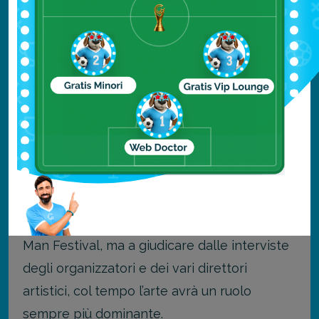
Non solo un grande concerto
Il “Coachella”, come si evince dal nome è
“Music and Arts”, una dicitura scelta
sicuramente non per caso. Il festival infatti
negli anni ha curato sempre di più l’aspetto
artistico, decidendo di dare molto spazio ad
artisti anche emergenti.
Le esposizioni e le opere sono paragonabili
a quelle che incontrerete durante il Burning
Man Festival, ma a giudicare dalle interviste
degli organizzatori e dei vari direttori
artistici, col tempo l’arte avrà un ruolo
sempre più dominante.