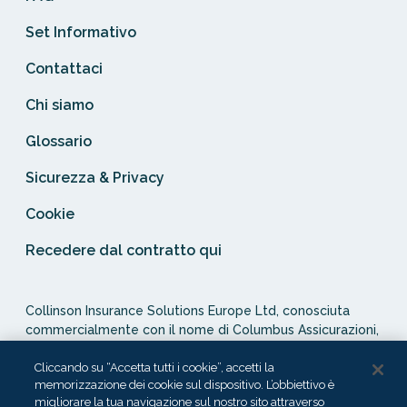
Set Informativo
Contattaci
Chi siamo
Glossario
Sicurezza & Privacy
Cookie
Recedere dal contratto qui
Collinson Insurance Solutions Europe Ltd, conosciuta
commercialmente con il nome di Columbus Assicurazioni,
è autorizzata e regolata dal Malta Financial Services
Authority in qualità di agente assicurativo (Distribution Act
Cliccando su “Accetta tutti i cookie”, accetti la
memorizzazione dei cookie sul dispositivo. L’obbiettivo è
-Cap. 487). In Italia, Columbus Assicurazioni è soggetta
migliorare la tua navigazione sul nostro sito attraverso
alla vigilanza dell’IVASS.