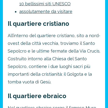
10 bellissimi siti UNESCO
assolutamente da visitare
Il quartiere cristiano
All’interno del quartiere cristiano, sito a nord-
ovest della città vecchia, troviamo il Santo
Risparmia oltre il 21%!
Sepolcro e le ultime fermate della Via Crucis.
approfitta del nostro 4-2-1
Costruito intorno alla Chiesa del Santo
4 promozioni, 2 omaggi e 1 Novità!
Sepolcro, contiene i due luoghi sacri più
ATTIVA OFFERTA
importanti della cristianità: il Golgota e la
tomba vuota di Gesù.
Il quartiere ebraico
Nel quartiere ebraico sorge il famoso Muro