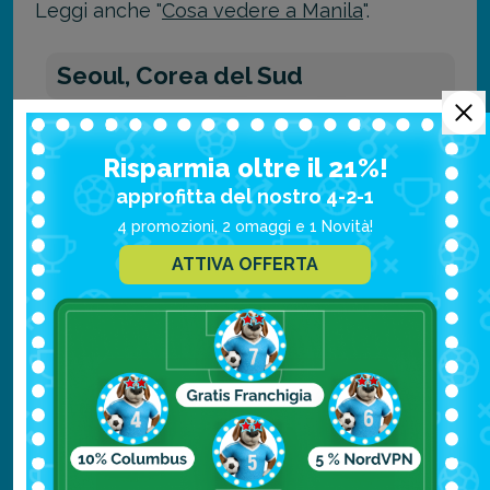
Leggi anche "
Cosa vedere a Manila
".
Seoul, Corea del Sud
Seoul è una metropoli moderna con una
popolazione di oltre 20 milioni di persone,
Risparmia oltre il 21%!
approfitta del nostro 4-2-1
ed è conosciuta per la sua tecnologia
4 promozioni, 2 omaggi e 1 Novità!
avanzata e la sua cultura pop vibrante.
ATTIVA OFFERTA
Leggi anche "
Cosa vedere a Seoul
".
Perché Chongqing è
considerata la città più
grande del mondo?