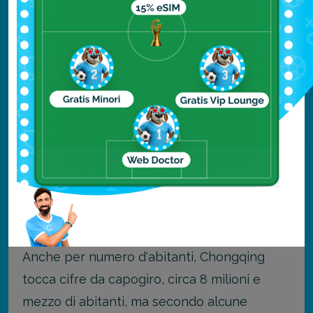
Se cerchi su Google "La città più grande del
mondo", ti comparirà sicuramente
Chongqing, considerata da molti, nel 2023,
come la città più grande del mondo secondo
diversi parametri.
Chongqing è una città situata nel sud-ovest
della Cina, ed è spesso considerata la più
grande del mondo per la sua superficie
geografica, ben 82.403 chilometri quadrati,
quasi come l'Austria per intenderci.
Anche per numero d'abitanti, Chongqing
tocca cifre da capogiro, circa 8 milioni e
mezzo di abitanti, ma secondo alcune