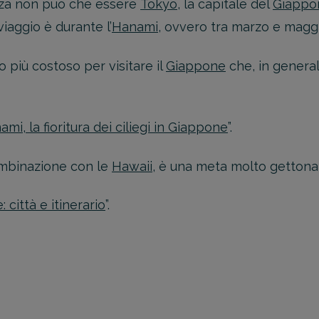
nza non può che essere
Tokyo
, la capitale del
Giappo
iaggio è durante l’
Hanami
, ovvero tra marzo e maggi
più costoso per visitare il
Giappone
che, in genera
mi, la fioritura dei ciliegi in Giappone
”.
ombinazione con le
Hawaii
, è una meta molto gettonat
 città e itinerario
”.