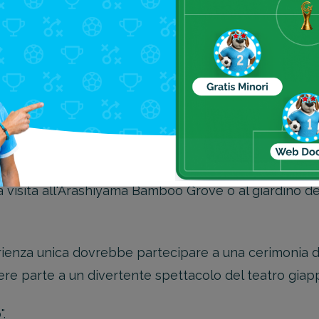
lte attrazioni, dai bellissimi templi di Kiyomizudera e
entiero dei Filosofi.
lo Nijo, il Tempio Nishi Hongan-ji e il Tempio Byodoin 
 tradizionali.
a visita all'Arashiyama Bamboo Grove o al giardino del
perienza unica dovrebbe partecipare a una cerimonia de
re parte a un divertente spettacolo del teatro giap
o
".