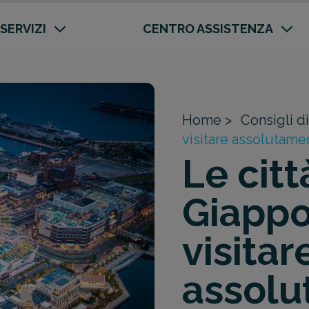
 SERVIZI
CENTRO ASSISTENZA
Home >
Consigli di
visitare assolutame
Le citt
Giappo
visitar
assol