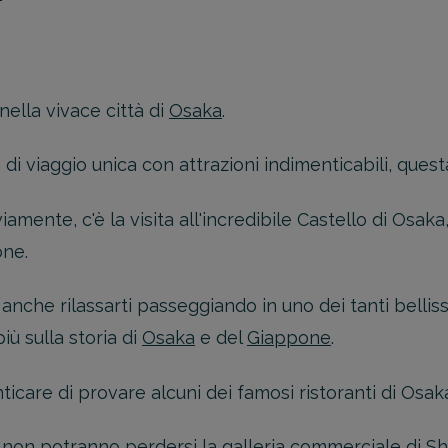
nella vivace città di
Osaka
.
 di viaggio unica con attrazioni indimenticabili, questa
iamente, c'è la visita all'incredibile Castello di Osak
one.
i anche rilassarti passeggiando in uno dei tanti bellis
ù sulla storia di
Osaka
e del
Giappone
.
care di provare alcuni dei famosi ristoranti di Osaka c
 non potranno perdersi la galleria commerciale di Sh