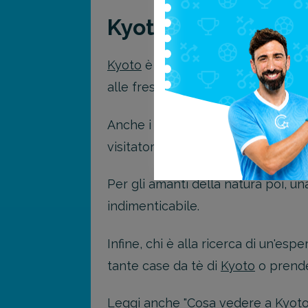
Kyoto
Kyoto
è una città incredibile con mo
alle fresche passeggiate lungo il S
Anche i siti storici come il Castel
visitatori in cerca di esperienze più
Per gli amanti della natura poi, un
indimenticabile.
Infine, chi è alla ricerca di un'es
tante case da tè di
Kyoto
o prende
Leggi anche "
Cosa vedere a Kyot