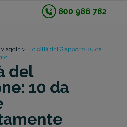
800 986 782
 viaggio >
Le città del Giappone: 10 da
nte
à del
ne: 10 da
e
utamente