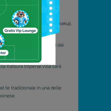
 i pittoreschi giardini di Kinkakuji,
meritano di essere esplorati dai
la Katsura Imperial Villa sarà
l tè tradizionale in una delle
ponese.