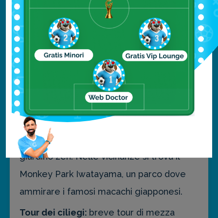
passeggiata nello storico quartiere Gion.
Arashiyama tour
con pochi minuti di treno
si raggiunge questa incantevole foresta di
bambù. Il consiglio è di arrivare molto
presto per poter godere della pace e
della magia di questo luogo. In mattinata
si possono visitare il tempio Gio-Ji, Okochi
Sanso e Tenryu-Ji con il suo meraviglioso
giardino zen. Nelle vicinanze si trova il
Monkey Park Iwatayama, un parco dove
ammirare i famosi macachi giapponesi.
Tour dei ciliegi:
breve tour di mezza