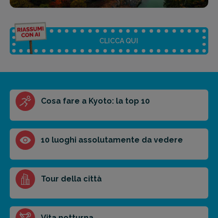
CLICCA QUI
Riassunto dell'articolo
Cosa fare a Kyoto: la top 10
Scegli il formato del riassunto
Breve
Medio
Punti chiave
10 luoghi assolutamente da vedere
Ottieni un preventivo personalizzato per la tua
Tour della città
prossima destinazione di viaggio.
FAI PREVENTIVO
Vita notturna