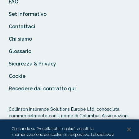
FAQ
Set Informativo
Contattaci
Chi siamo
Glossario
Sicurezza & Privacy
Cookie
Recedere dal contratto qui
Collinson Insurance Solutions Europe Ltd, conosciuta
commercialmente con il nome di Columbus Assicurazioni,
è autorizzata e regolata dal Malta Financial Services
Authority in qualità di agente assicurativo (Distribution Act
Cliccando su “Accetta tutti i cookie”, accetti la
memorizzazione dei cookie sul dispositivo. L’obbiettivo è
-Cap. 487). In Italia, Columbus Assicurazioni è soggetta