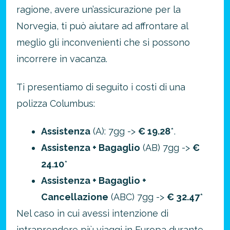
ragione, avere un’assicurazione per la
Norvegia, ti può aiutare ad affrontare al
meglio gli inconvenienti che si possono
incorrere in vacanza.
Ti presentiamo di seguito i costi di una
polizza Columbus:
Assistenza
(A): 7gg ->
€ 19.28
*.
Assistenza + Bagaglio
(AB) 7gg ->
€
24.10
*
Assistenza + Bagaglio +
Cancellazione
(ABC) 7gg ->
€ 32.47
*
Nel caso in cui avessi intenzione di
intraprendere più viaggi in Europa durante