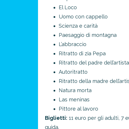
El Loco
Uomo con cappello
Scienza e carità
Paesaggio di montagna
L’abbraccio
Ritratto di zia Pepa
Ritratto del padre dell’artista
Autoritratto
Ritratto della madre dell’arti
Risparmia 
Natura morta
approfitta del nos
Las meninas
4 promozioni, 2 omaggi e 
Pittore al lavoro
ATTIVA OFF
Biglietti:
11 euro per gli adulti, 7 
guida.