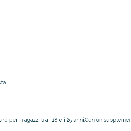
sta
oltre il 21%!
tro 4-2-1
1 Novità!
ERTA
euro per i ragazzi tra i 18 e i 25 anni.Con un supplemen