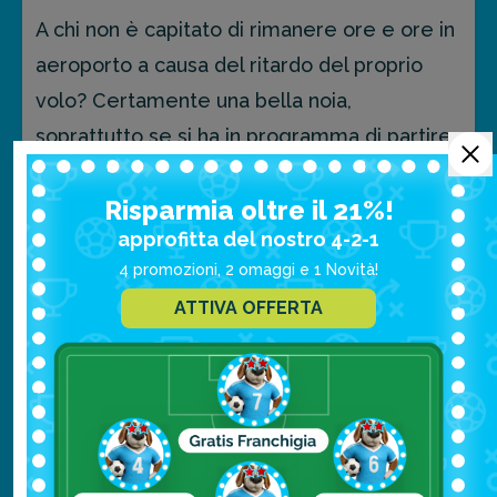
A chi non è capitato di rimanere ore e ore in
Successivamente potrai
contattare l’ufficio
aeroporto a causa del ritardo del proprio
sinistri
per aprire una
pratica di rimborso
.
volo? Certamente una bella noia,
soprattutto se si ha in programma di partire
per un viaggio studio.
leggi di più
Risparmia oltre il 21%!
Per permetterti di
affrontare al meglio
approfitta del nostro 4-2-1
anche questo tipo di
imprevisto
, Columbus
4 promozioni, 2 omaggi e 1 Novità!
Assicurazioni ti ricorda che
sottoscrivendo
ATTIVA OFFERTA
la
polizza viaggio singolo
“
Assistenza+Bagaglio+Cancellazione
” o
Responsabilità civile
una
polizza Annuale Multiviaggio
, potrai
Anche quando si vive per un periodo lontano
richiedere un indennizzo in caso di ritardo
da casa, incidenti piccoli o grandi possono
del volo di andata o di ritorno.