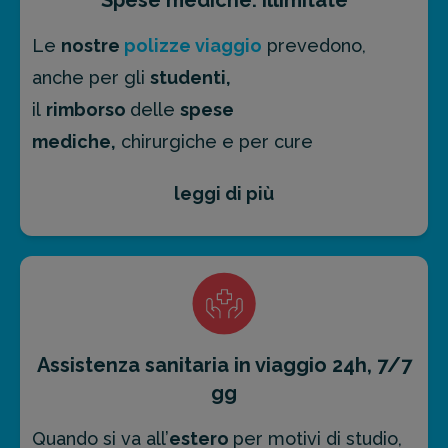
Le
nostre
polizze viaggio
prevedono,
anche per gli
studenti,
il
rimborso
delle
spese
mediche,
chirurgiche e per cure
urgenti (anche se causate dal
covid-19
) con
leggi di più
un
massimale illimitato all'estero
.
Inoltre, in caso di
ricovero ospedaliero
,
qualora la degenza dovesse prolungarsi per
più di 7 giorni
, offriamo a un
familiare un
biglietto aereo
di andata e ritorno o un
Assistenza sanitaria in viaggio 24h, 7/7
biglietto ferroviario di prima classe (in
gg
accordo con le
condizioni contrattuali
).
Quando si va all’
estero
per motivi di studio,