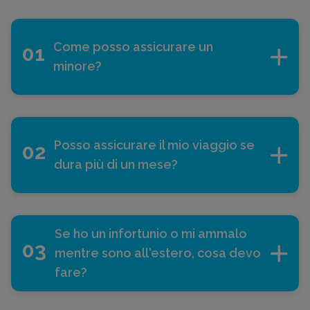
Come posso assicurare un
01
minore?
Per assicurare un minore basta che
uno dei
genitori contattino
il
Posso assicurare il mio viaggio se
02
nostro servizio clienti al numero
dura più di un mese?
800 986 782.
Per assicurare un viaggio che dura
più di 31 giorni devi acquistare
Se ho un infortunio o mi ammalo
03
una polizza per un
singolo viaggio
.
mentre sono all'estero, cosa devo
fare?
La polizza "