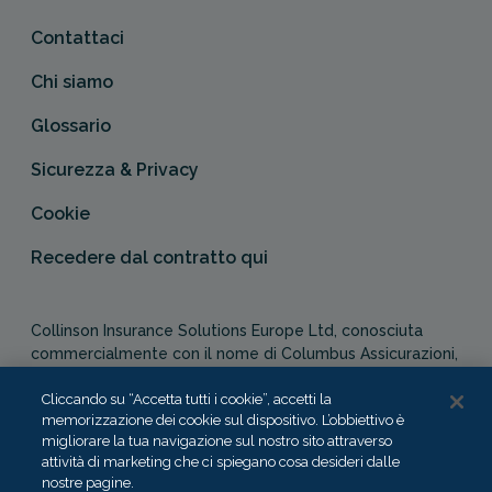
Contattaci
Chi siamo
Glossario
Sicurezza & Privacy
Cookie
Recedere dal contratto qui
Collinson Insurance Solutions Europe Ltd, conosciuta
commercialmente con il nome di Columbus Assicurazioni,
è autorizzata e regolata dal Malta Financial Services
Cliccando su “Accetta tutti i cookie”, accetti la
Authority in qualità di agente assicurativo (Distribution Act
memorizzazione dei cookie sul dispositivo. L’obbiettivo è
-Cap. 487). In Italia, Columbus Assicurazioni è soggetta
migliorare la tua navigazione sul nostro sito attraverso
alla vigilanza dell’IVASS.
attività di marketing che ci spiegano cosa desideri dalle
nostre pagine.