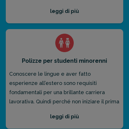
leggi di più
La
polizza viaggio
Columbus offre infatti agli
studenti molti altri serviz
i, tra cui ad
esempio l’assistenza medica
sempre
disponibile.
Polizze per studenti minorenni
Conoscere le lingue e aver fatto
esperienze all’estero sono requisiti
fondamentali per una brillante carriera
lavorativa. Quindi perché non iniziare il prima
possibile?
leggi di più
Se vuoi dare a tuo figlio l’opportunità di