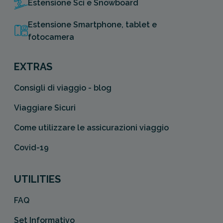
Estensione Sci e Snowboard
Estensione Smartphone, tablet e
Importante
: in entrambi i casi
fotocamera
elencati deve essere rispettato
quanto riportato nelle “
EXTRAS
Condizioni Generali
.
”
Consigli di viaggio - blog
Viaggiare Sicuri
Come utilizzare le assicurazioni viaggio
Covid-19
UTILITIES
FAQ
Set Informativo