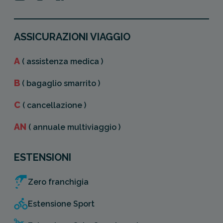
Auto”
.
ASSICURAZIONI VIAGGIO
Di seguito riportiamo
2 esempi
per
farti capire come funziona
A
( assistenza medica )
B
( bagaglio smarrito )
Sei all'estero e camminando
inciampa e rompe la vetrina di
C
( cancellazione )
un negozio, il proprietario del
negozio ti chiede i danni: in
AN
( annuale multiviaggio )
questo caso sei coperto.
Sei è all'estero e camminando
ESTENSIONI
inciampi, cadi e fai cadere
un'altra persona che si fa male
Zero franchigia
e (la persona che cade) ti
Estensione Sport
chiede i danni: in questo caso
sei coperto.