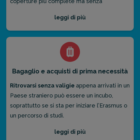
coperture più complete ma senza
trasporto
presso il più vicino centro
aumentare il prezzo della polizza.
leggi di più
medico disponibile
Tutte le polizze
viaggio Columbus, infatti,
prevedono coperture anche in caso di
malattia a seguito di contagio da Covid-19.
Per saperne di più, puoi leggere la sezione
Bagaglio e acquisti di prima necessità
“
Assicurazione Viaggio per Covid-19
”.
Ritrovarsi senza valigie
appena arrivati in un
Paese straniero può essere un incubo,
soprattutto se si sta per iniziare l’Erasmus o
un percorso di studi.
leggi di più
Per questo motivo le nostre
polizze viaggio