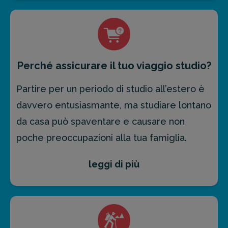
vivere un’esperienza formativa
internazionale, le
nostre polizze studenti
,
rivolte ai minori di 18 anni,
forniscono
copertura per eventuali imprevisti
dovuti
Perché assicurare il tuo viaggio studio?
al viaggio.
Partire per un periodo di studio all’estero è
La sottoscrizione anche in questo caso è
davvero entusiasmante, ma studiare lontano
molto semplice: è sufficiente che la mamma
da casa può spaventare e causare non
o il papà del minore contattino il nostro
poche preoccupazioni alla tua famiglia.
servizio clienti
al numero
800 986 782.
leggi di più
In questo contesto, la scelta di
un’
assicurazione viaggio
può essere
cruciale. Nel caso di
Columbus
Assicurazioni
poi, i
vantaggi delle polizze