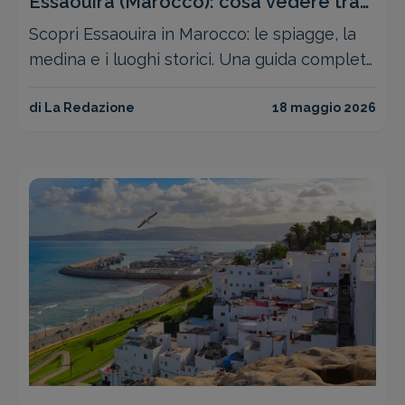
Essaouira (Marocco): cosa vedere tra
spiagge, medina e storia
Scopri Essaouira in Marocco: le spiagge, la
medina e i luoghi storici. Una guida completa
su cosa vedere a Mogador per un viaggio
indimenticabile.
di La Redazione
18 maggio 2026