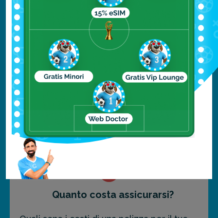
€10.28
ASSISTENZA
€12.84
ASSISTENZA + BAGAGLIO
ASSISTENZA + BAGAGLIO +
€39.98
CANCELLAZIONE
FAI PREVENTIVO
Quanto costa assicurarsi?