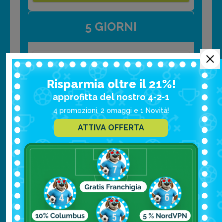
5 GIORNI
€8.89
ASSISTENZA
Risparmia oltre il 21%!
approfitta del nostro 4-2-1
€9.99
ASSISTENZA + BAGAGLIO
4 promozioni, 2 omaggi e 1 Novità!
ASSISTENZA + BAGAGLIO +
ATTIVA OFFERTA
€31.11
CANCELLAZIONE
FAI PREVENTIVO
10 GIORNI