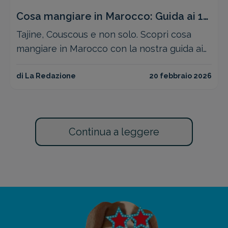
Cosa mangiare in Marocco: Guida ai 10
piatti tipici imperdibili
Tajine, Couscous e non solo. Scopri cosa
mangiare in Marocco con la nostra guida ai
piatti tipici, dallo street food ai dolci
tradizionali.
di La Redazione
20 febbraio 2026
Continua a leggere