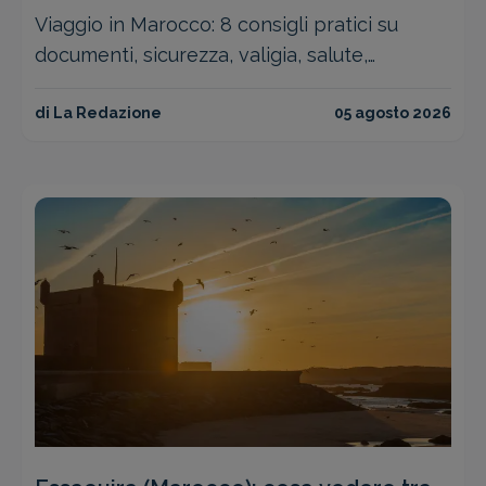
per partire preparati
Viaggio in Marocco: 8 consigli pratici su
documenti, sicurezza, valigia, salute,
spostamenti e contrattazione. La guida
completa per partire senza sorprese.
di La Redazione
05 agosto 2026