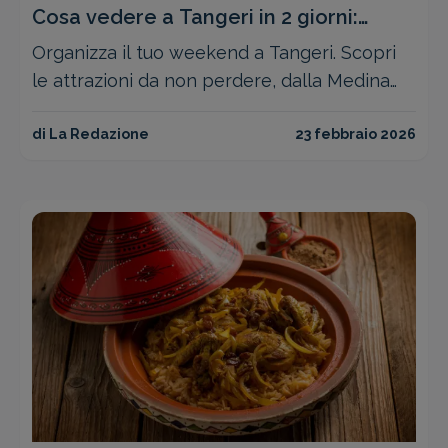
Cosa vedere a Tangeri in 2 giorni:
itinerario e consigli
Organizza il tuo weekend a Tangeri. Scopri
le attrazioni da non perdere, dalla Medina
alla Ville Nouvelle, con il nostro itinerario di
2 giorni
di La Redazione
23 febbraio 2026