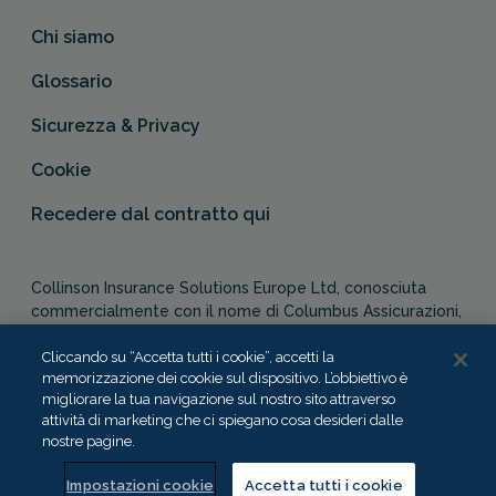
Chi siamo
Glossario
Sicurezza & Privacy
Cookie
Recedere dal contratto qui
Collinson Insurance Solutions Europe Ltd, conosciuta
commercialmente con il nome di Columbus Assicurazioni,
è autorizzata e regolata dal Malta Financial Services
Authority in qualità di agente assicurativo (Distribution Act
Cliccando su “Accetta tutti i cookie”, accetti la
memorizzazione dei cookie sul dispositivo. L’obbiettivo è
-Cap. 487). In Italia, Columbus Assicurazioni è soggetta
migliorare la tua navigazione sul nostro sito attraverso
alla vigilanza dell’IVASS.
attività di marketing che ci spiegano cosa desideri dalle
nostre pagine.
Impostazioni cookie
Accetta tutti i cookie