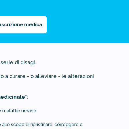
rescrizione medica
erie di disagi.
o a curare - o alleviare - le alterazioni
edicinale
”:
le malattie umane.
llo scopo di ripristinare, correggere o