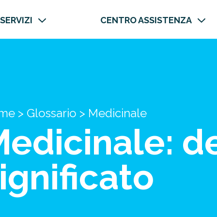
 SERVIZI
CENTRO ASSISTENZA
me
>
Glossario
>
Medicinale
edicinale: de
ignificato