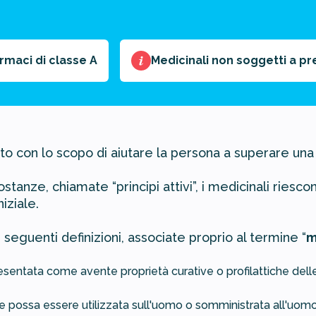
armaci di classe A
Medicinali non soggetti a p
o con lo scopo di aiutare la persona a superare una s
stanze, chiamate “principi attivi”, i medicinali riescon
iziale.
le seguenti definizioni, associate proprio al termine “
m
esentata come avente proprietà curative o profilattiche del
 possa essere utilizzata sull'uomo o somministrata all'uomo a