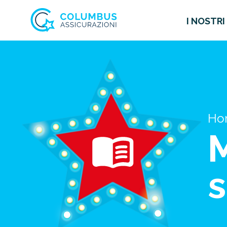
I NOSTRI
Ho
M
s