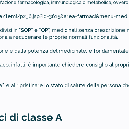
un'azione farmacologica, immunologica o metabolica, ovvero d
ale/temi/p2_6.jsp?id=3615&area=farmaci&menu=med
visi in “
SOP
” e “
OP
”, medicinali senza prescrizione
sona a recuperare le proprie normali funzionalità.
zione e dalla potenza del medicinale, è fondamentale
aco, infatti, è importante chiedere consiglio al propr
e”, e al ripristinare lo stato di salute della persona 
i di classe A