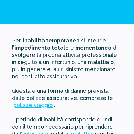
Per
inabilità temporanea
si intende
l’
impedimento totale
e
momentaneo
di
svolgere la propria attività professionale
in seguito a un infortunio, una malattia o,
più in generale, a un sinistro menzionato
nel contratto assicurativo.
Questa è una forma di danno prevista
dalle polizze assicurative, comprese le
polizze viaggio
.
Il periodo di inabilità corrisponde quindi
con il tempo necessario per riprendersi
dall’
infortunio
o dalla
malattia
e poter