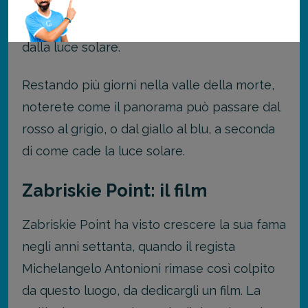
nel terreno dal tempo, ha conferito all’area
un fascino unico, reso ancora più particolare
dalla luce solare.
Restando più giorni nella valle della morte,
noterete come il panorama può passare dal
rosso al grigio, o dal giallo al blu, a seconda
di come cade la luce solare.
Zabriskie Point: il film
Zabriskie Point ha visto crescere la sua fama
negli anni settanta, quando il regista
Michelangelo Antonioni rimase così colpito
da questo luogo, da dedicargli un film. La