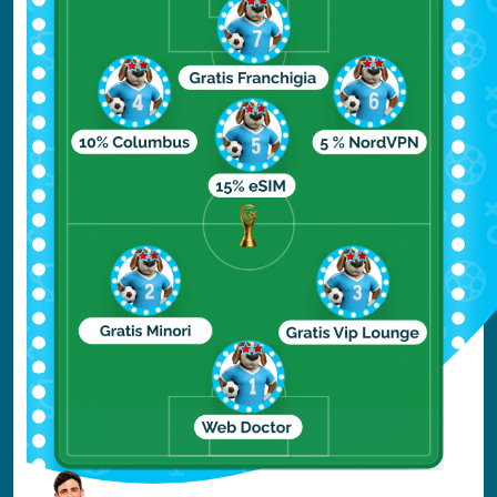
Questo luogo, come un po’ tutta la valle
della morte, è considerato un vero e proprio
paradiso per i fotografi, sicuramente uno dei
luoghi più belli del mondo da fotografare.
Qui si può ammirare la natura in tutta la sua
grandezza, e soprattutto si può toccare con
mano come è stata trasformata un’area a
seguito dei cambiamenti climatici avvenuti in
milioni di anni.
Ad attendervi troverete il letto di un antico
lago, il Furnace Creek, il cui fondale oggi
conserva fossili antichissimi. I solchi lasciati