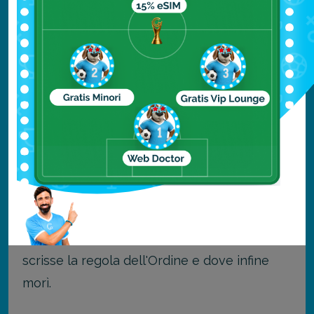
basilica ed è dove San Francesco si ritirava a
pregare.
Un altro dei luoghi più importanti per i
francescani è la Porziuncola, una piccola
chiesetta che si trova all'interno della
Basilica di Santa Maria degli Angeli, che
risale al 500.
La Porziuncola rappresenta infatti il sito
dove Francesco trovò la sua vocazione,
dove si ritirava con i fratelli a pregare, dove
scrisse la regola dell'Ordine e dove infine
morì.