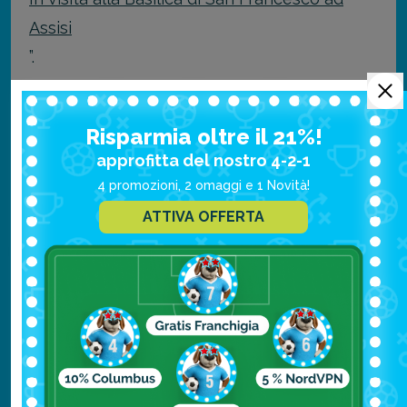
Assisi
”.
Gli altri “Luoghi Francescani”
Risparmia oltre il 21%!
Patrimonio UNESCO
approfitta del nostro 4-2-1
4 promozioni, 2 omaggi e 1 Novità!
Oltre alla basilica, si può costruire un vero e
ATTIVA OFFERTA
proprio itinerario da realizzare a piedi, in
macchina o anche utilizzando i mezzi
pubblici, per visitare e conoscere tutti i
luoghi dedicati al ricordo del Santo.
Un altro dei “Luoghi Francescani” è il Bosco
di San Francesco, che si trova davanti la