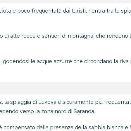
uta e poco frequentata dai turisti, rientra tra le spi
to di alte rocce e sentieri di montagna, che rendono 
re, godendosi le acque azzurre che circondano la riv
ëz, la spiaggia di Lukova è sicuramente più frequenta
cedendo verso la zona nord di Saranda.
è compensato dalla presenza della sabbia bianca e fin