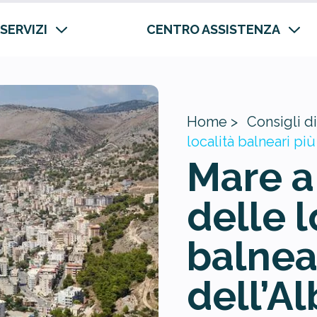
 SERVIZI
CENTRO ASSISTENZA
Home >
Consigli di
località balneari più
Mare a
delle l
balnear
dell’A