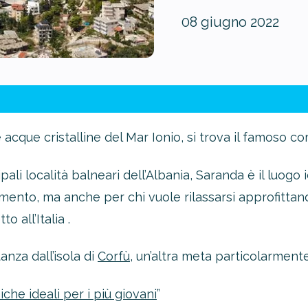
08 giugno 2022
 acque cristalline del Mar Ionio, si trova il famoso c
ali località balneari dell’Albania, Saranda è il luogo
imento, ma anche per chi vuole rilassarsi approfittand
 all’Italia .
anza dall’isola di
Corfù
, un’altra meta particolarment
he ideali per i più giovani
”