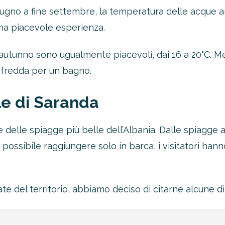
iugno a fine settembre, la temperatura delle acque arr
na piacevole esperienza.
utunno sono ugualmente piacevoli, dai 16 a 20°C. Meno
 fredda per un bagno.
le di Saranda
 delle spiagge più belle dell’Albania. Dalle spiagge a
oltre il 21%!
 possibile raggiungere solo in barca, i visitatori hanno
tro 4-2-1
1 Novità!
ate del territorio, abbiamo deciso di citarne alcune di
ERTA