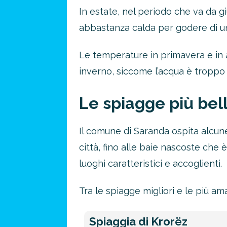
In estate, nel periodo che va da g
abbastanza calda per godere di u
Le temperature in primavera e in a
inverno, siccome l’acqua è troppo
Le spiagge più bel
Il comune di Saranda ospita alcune
Risparmia 
città, fino alle baie nascoste che è
luoghi caratteristici e accoglienti.
approfitta del nos
4 promozioni, 2 omaggi e 
Tra le spiagge migliori e le più am
ATTIVA OFF
Spiaggia di Krorëz