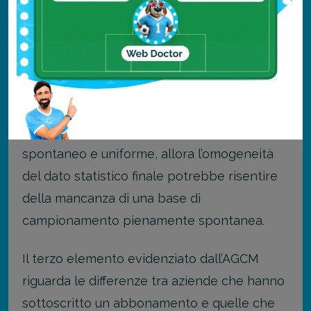
possibilità, per alcune aziende clienti della
piattaforma, di selezionare quali utenti
invitare a recensire il servizio.
E questo cambia completamente il
significato delle stelline. Perché se il flusso
delle recensioni non nasce in modo
spontaneo e uniforme, allora l’omogeneità
del dato statistico finale potrebbe risentire
della mancanza di una base di
campionamento pienamente spontanea.
Il terzo elemento evidenziato dall’AGCM
riguarda le differenze tra aziende che hanno
sottoscritto un abbonamento e quelle che