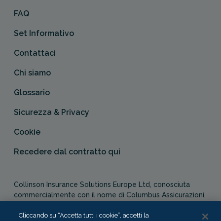
FAQ
Set Informativo
Contattaci
Chi siamo
Glossario
Sicurezza & Privacy
Cookie
Recedere dal contratto qui
Collinson Insurance Solutions Europe Ltd, conosciuta
commercialmente con il nome di Columbus Assicurazioni,
è autorizzata e regolata dal Malta Financial Services
Authority in qualità di agente assicurativo (Distribution Act
Cliccando su “Accetta tutti i cookie”, accetti la