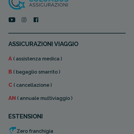
ASSICURAZIONI VIAGGIO
A
( assistenza medica )
B
( bagaglio smarrito )
C
( cancellazione )
AN
( annuale multiviaggio )
ESTENSIONI
Zero franchigia