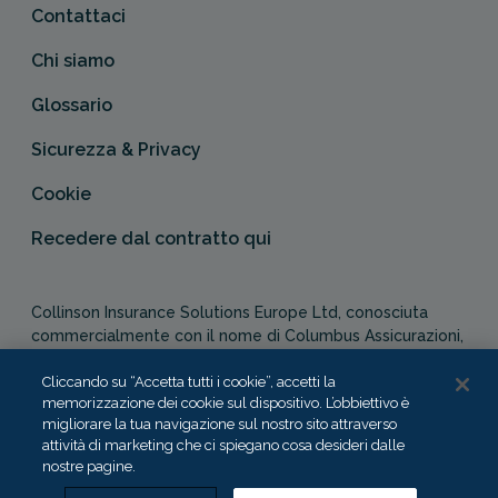
Contattaci
Chi siamo
Glossario
Sicurezza & Privacy
Cookie
Recedere dal contratto qui
Collinson Insurance Solutions Europe Ltd, conosciuta
commercialmente con il nome di Columbus Assicurazioni,
è autorizzata e regolata dal Malta Financial Services
Authority in qualità di agente assicurativo (Distribution Act
Cliccando su “Accetta tutti i cookie”, accetti la
memorizzazione dei cookie sul dispositivo. L’obbiettivo è
-Cap. 487). In Italia, Columbus Assicurazioni è soggetta
migliorare la tua navigazione sul nostro sito attraverso
alla vigilanza dell’IVASS.
attività di marketing che ci spiegano cosa desideri dalle
nostre pagine.