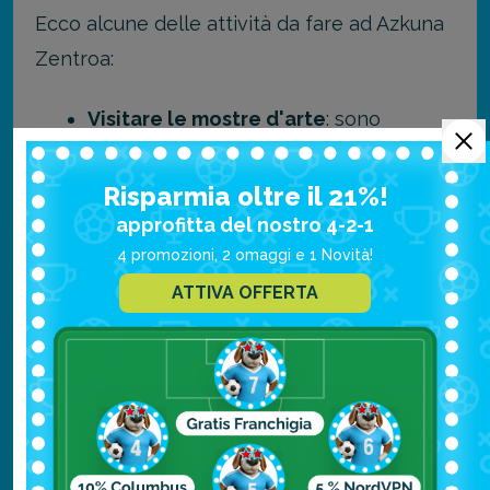
Ecco alcune delle attività da fare ad Azkuna
Zentroa:
Visitare le mostre d'arte
: sono
presenti le opere artisti locali e
internazionali, e le mostre d'arte
Risparmia oltre il 21%!
temporanee cambiano regolarmente.
approfitta del nostro 4-2-1
4 promozioni, 2 omaggi e 1 Novità!
Assistere a uno spettacolo
: è
presente un teatro che presenta
ATTIVA OFFERTA
spettacoli di danza, teatro e musica
Fare un tuffo in piscina
: la piscina,
progettata con uno stile elegante e
moderno, è aperta ai visitatori.
Guardare un film
: sono presenti sale