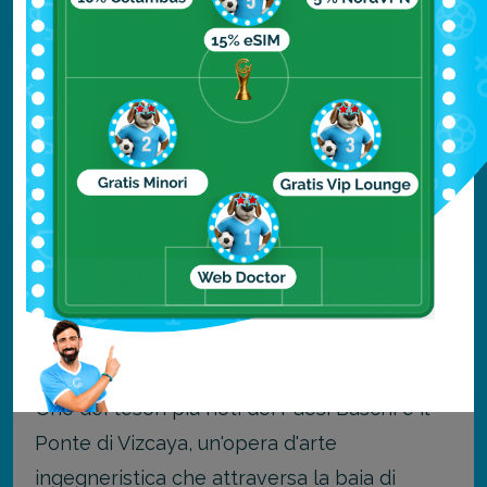
cinematografiche dove vedere sia film
recenti, sia grandi classici.
Provare la cucina locale
: il ristorante
serve piatti creativi a base di
ingredienti locali.
Grazie alla sua architettura innovativa e alla
vasta gamma di attività, il centro culturale è
diventato una delle attrazioni più popolari di
Bilbao.
Ponte di Vizcaya, Biscaglia
Uno dei tesori più noti dei Paesi Baschi è il
Ponte di Vizcaya, un'opera d'arte
ingegneristica che attraversa la baia di