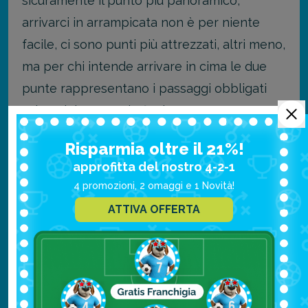
sicuramente il punto più panoramico,
arrivarci in arrampicata non è per niente
facile, ci sono punti più attrezzati, altri meno,
ma per chi intende arrivare in cima le due
punte rappresentano i passaggi obbligati
prima del traguardo finale.
Risparmia oltre il 21%!
Dichiarato patrimonio
approfitta del nostro 4-2-1
dell’Umanità dall’UNESCO
4 promozioni, 2 omaggi e 1 Novità!
ATTIVA OFFERTA
Alto 3218 metri, il Monte Civetta sorge nel
cuore delle Dolomiti, ed è uno dei siti
dichiarati patrimonio dell’umanità nel 2009
dall’
UNESCO
, perché area geologica di
inestimabile valore paesaggistico e