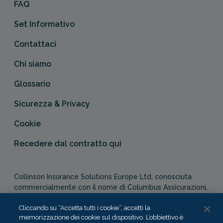
FAQ
Set Informativo
Contattaci
Chi siamo
Glossario
Sicurezza & Privacy
Cookie
Recedere dal contratto qui
Collinson Insurance Solutions Europe Ltd, conosciuta
commercialmente con il nome di Columbus Assicurazioni,
è autorizzata e regolata dal Malta Financial Services
Cliccando su “Accetta tutti i cookie”, accetti la
Authority in qualità di agente assicurativo (Distribution Act
memorizzazione dei cookie sul dispositivo. L’obbiettivo è
-Cap. 487). In Italia, Columbus Assicurazioni è soggetta