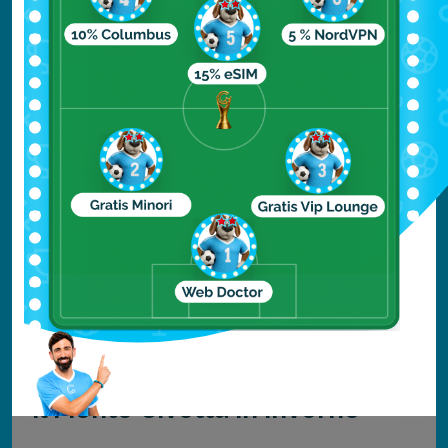
naturalistico.
Qui sono state ritrovate anche delle
iscrizioni rupestri che risalgono
probabilmente ai primi anni della Roma
imperiale, a ricordarci che questi luoghi di
una bellezza incomparabile, rimangono i
testimoni silenziosi delle millenarie vicende
umane.
Leggi anche “
Patrimonio UNESCO in Italia: i siti più belli
”.
Il Monte Civetta in inverno