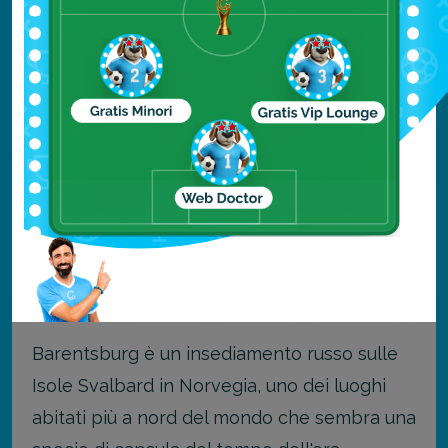
La città ospita una serie di negozi e
ristoranti, oltre a un museo che racconta la
storia della città e dei suoi abitanti.
Le escursioni a Ny-Ålesund possono essere
prenotate tramite diversi tour operator, ma
si consiglia di aspettare una giornata di sole
per vivere al meglio il viaggio.
Barentsburg
Barentsburg è un insediamento russo sulle
Isole Svalbard in Norvegia, uno dei luoghi
abitati più a nord del mondo che sembra una