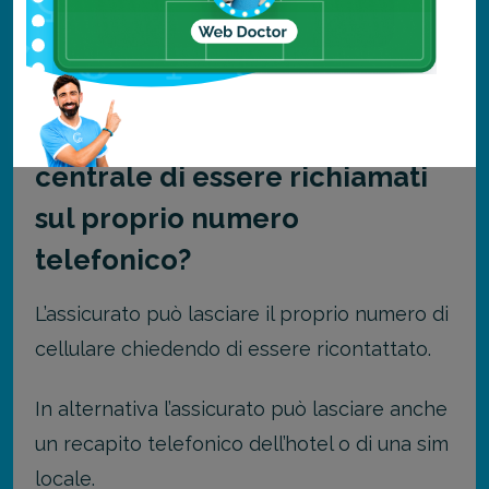
telefono della centrale di assistenza è un
numero fisso a pagamento e non un numero
verde.
È possibile chiedere alla
centrale di essere richiamati
sul proprio numero
telefonico?
L’assicurato può lasciare il proprio numero di
cellulare chiedendo di essere ricontattato.
In alternativa l’assicurato può lasciare anche
un recapito telefonico dell’hotel o di una sim
locale.