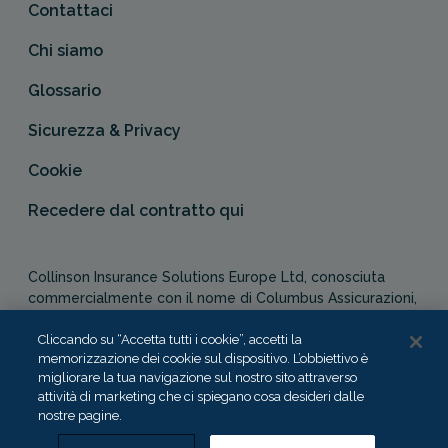
Contattaci
Chi siamo
Glossario
Sicurezza & Privacy
Cookie
Recedere dal contratto qui
Collinson Insurance Solutions Europe Ltd, conosciuta
commercialmente con il nome di Columbus Assicurazioni,
è autorizzata e regolata dal Malta Financial Services
Authority in qualità di agente assicurativo (Distribution Act
Cliccando su “Accetta tutti i cookie”, accetti la
memorizzazione dei cookie sul dispositivo. L’obbiettivo è
-Cap. 487). In Italia, Columbus Assicurazioni è soggetta
migliorare la tua navigazione sul nostro sito attraverso
alla vigilanza dell’IVASS.
attività di marketing che ci spiegano cosa desideri dalle
nostre pagine.