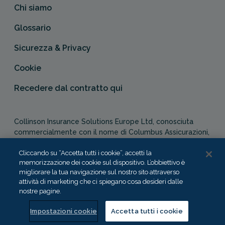
Chi siamo
Glossario
Sicurezza & Privacy
Cookie
Recedere dal contratto qui
Collinson Insurance Solutions Europe Ltd, conosciuta
commercialmente con il nome di Columbus Assicurazioni,
è autorizzata e regolata dal Malta Financial Services
Cliccando su “Accetta tutti i cookie”, accetti la
Authority in qualità di agente assicurativo (Distribution Act
memorizzazione dei cookie sul dispositivo. L’obbiettivo è
-Cap. 487). In Italia, Columbus Assicurazioni è soggetta
migliorare la tua navigazione sul nostro sito attraverso
alla vigilanza dell’IVASS.
attività di marketing che ci spiegano cosa desideri dalle
nostre pagine.
Impostazioni cookie
Accetta tutti i cookie