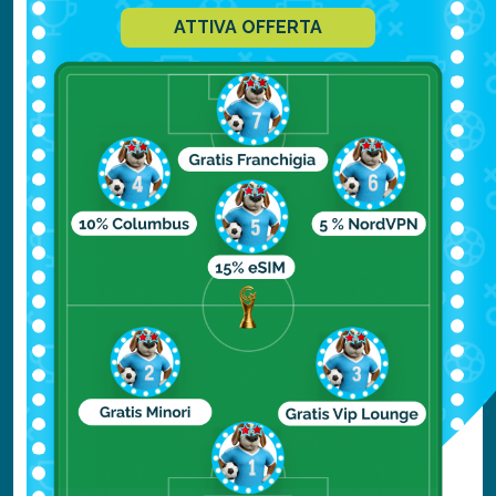
Marzo
ATTIVA OFFERTA
min. 10° / max 21°
Aprile
min. 13° / max 26°
Maggio
min. 19° / max 32°
Giugno
min. 24° / max 37°
Luglio
min. 27° / max 40°
Agosto
min. 26° / max 39°
Settembre