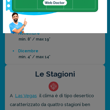
min. 22° / max 34°
Ottobre
min. 15° / max 27°
Novembre
min. 8° / max 19°
Dicembre
min. 4° / max 14°
Le Stagioni
A
Las Vegas
il clima è di tipo desertico
caratterizzato da quattro stagioni ben