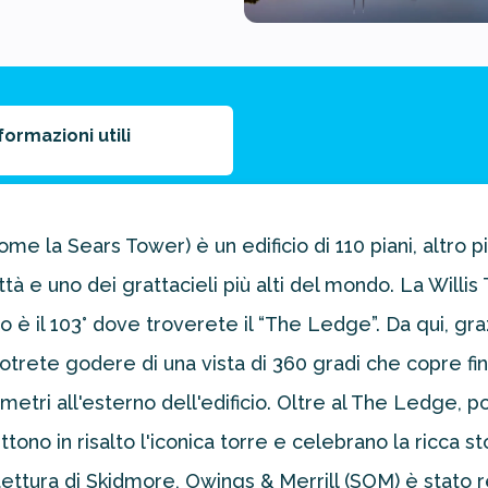
formazioni utili
 la Sears Tower) è un edificio di 110 piani, altro pi
ittà e uno dei grattacieli più alti del mondo. La Willis
to è il 103° dove troverete il “The Ledge”. Da qui, gra
trete godere di una vista di 360 gradi che copre fin
 metri all'esterno dell'edificio. Oltre al The Ledge,
ono in risalto l'iconica torre e celebrano la ricca st
rchitettura di Skidmore, Owings & Merrill (SOM) è stat