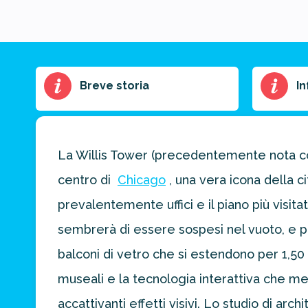
Riassunto
Breve storia
In
dell'articolo
Scegli il formato
del riassunto
La Willis Tower (precedentemente nota come
Breve
Medio
Punti chiave
centro di
Chicago
, una vera icona della c
prevalentemente uffici e il piano più visita
Ottieni un
sembrerà di essere sospesi nel vuoto, e po
preventivo
balconi di vetro che si estendono per 1,50
personalizzato
per la tua
museali e la tecnologia interattiva che mett
prossima
destinazione
accattivanti effetti visivi. Lo studio di a