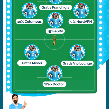
del Mar Rosso (da I dieci
comandamenti) tratto dal celebre
film degli anni ‘70, fino alle attrazioni
che si ispirano ai film più moderni,
come per esempio Harry Potter. La
capacità di rinnovarsi, tipica
dell’industria cinematografica, ha
permesso anche agli Studios non
solo di mantenere vivo l’interesse
da parte dei turisti, ma ti aumentare
la propria fama che negli anni è
cresciuta esponenzialmente.