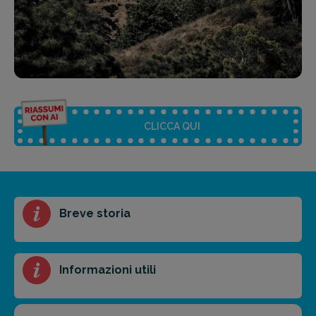
CLICCA QUI
Riassunto dell'articolo
Breve storia
Scegli il formato del riassunto
Breve
Medio
Punti chiave
Informazioni utili
Ottieni un preventivo personalizzato per la tua