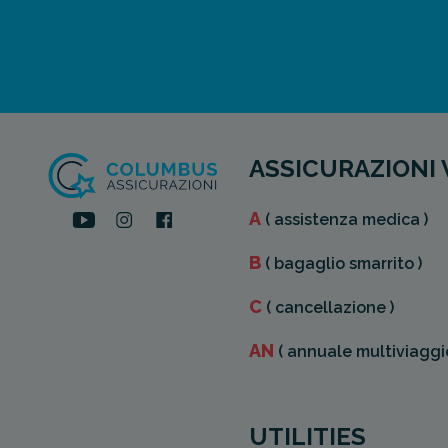
ASSICURAZIONI 
A
( assistenza medica )
B
( bagaglio smarrito )
C
( cancellazione )
AN
( annuale multiviaggio
UTILITIES