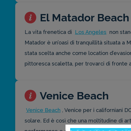
per la tua
prossima
El Matador Beach
destinazione
di viaggio.
La vita frenetica di
Los Angeles
non stanc
FAI
Matador è un’oasi di tranquillità situata a 
PREVENTIVO
stata scelta anche come location d’evasion
pittoresca scaletta, per trovarci di fronte 
Venice Beach
Venice Beach
, Venice per i californiani 
solare. Ed è così che una moltitudine di art