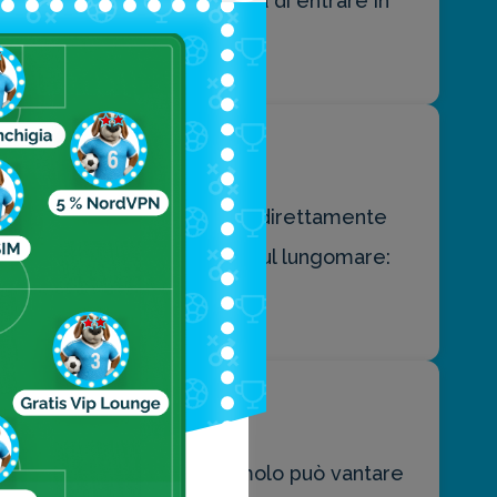
ettacolo inizia ancora prima di entrare in
iano, in una spiaggia che dà direttamente
tanti del posto è il jogging sul lungomare:
il mondo che vi circonda.
e al mondo, che con il suo molo può vantare