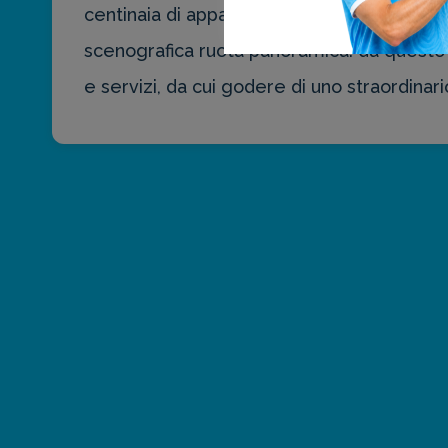
centinaia di apparizioni sul piccolo e gran
scenografica ruota panoramica: da questo pu
e servizi, da cui godere di uno straordinari