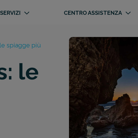
 SERVIZI
CENTRO ASSISTENZA
le spiagge più
: le
ù