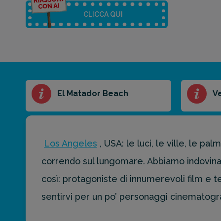
CLICCA QUI
Riassunto
El Matador Beach
V
dell'articolo
Scegli il formato
del riassunto
Los Angeles
, USA: le luci, le ville, le pa
Breve
Medio
Punti chiave
correndo sul lungomare. Abbiamo indovina
così: protagoniste di innumerevoli film e t
Ottieni un
sentirvi per un po’ personaggi cinematogra
preventivo
personalizzato