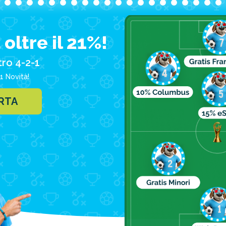
vante skate board acquatico. Una località in cui lo sp
oltre il 21%!
tro 4-2-1
1 Novità!
ta di escursione: si respira il vero spirito californ
ERTA
er il surf. Attività tipica per confondersi con gli abi
à via veloce, e voi vi sentirete in piena armonia con 
ach
rnia, Santa Monica: una delle spiagge più paparazzat