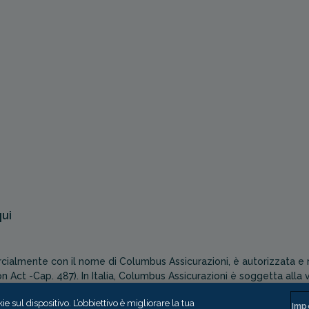
qui
ialmente con il nome di Columbus Assicurazioni, è autorizzata e r
on Act -Cap. 487). In Italia, Columbus Assicurazioni è soggetta alla v
e sul dispositivo. L’obbiettivo è migliorare la tua
Imp