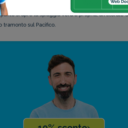
de schermo. La spiaggia della Route 66, di Baywatch, 
nto si apre la spiaggia vera e propria, un litorale di
o tramonto sul Pacifico.
10% sconto