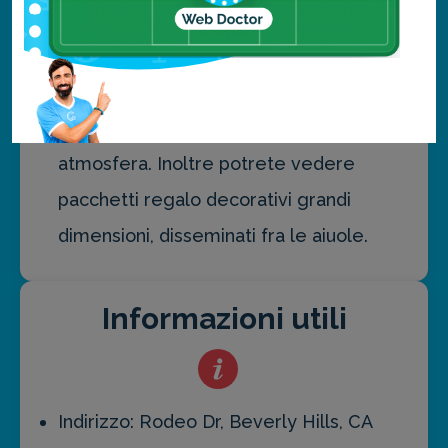
natalizie, si svolge l’Holiday Lighting
Celebration.
Durante questo periodo le luci e la
musica di Natale creano la giusta
atmosfera. Inoltre potrete vedere
pacchetti regalo decorativi grandi
dimensioni, disseminati fra le aiuole.
Informazioni utili
Indirizzo: Rodeo Dr, Beverly Hills, CA