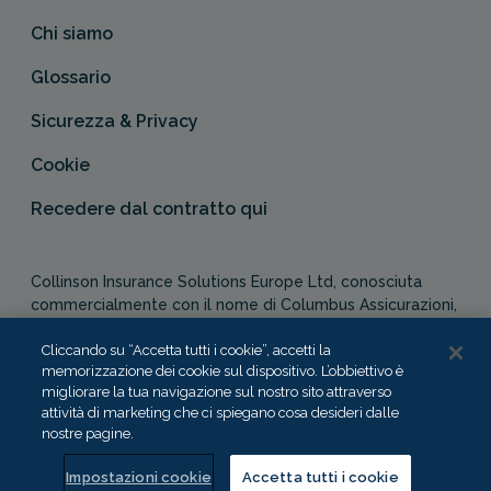
Chi siamo
Glossario
Sicurezza & Privacy
Cookie
Recedere dal contratto qui
Collinson Insurance Solutions Europe Ltd, conosciuta
commercialmente con il nome di Columbus Assicurazioni,
è autorizzata e regolata dal Malta Financial Services
Authority in qualità di agente assicurativo (Distribution Act
Cliccando su “Accetta tutti i cookie”, accetti la
memorizzazione dei cookie sul dispositivo. L’obbiettivo è
-Cap. 487). In Italia, Columbus Assicurazioni è soggetta
migliorare la tua navigazione sul nostro sito attraverso
alla vigilanza dell’IVASS.
attività di marketing che ci spiegano cosa desideri dalle
nostre pagine.
Impostazioni cookie
Accetta tutti i cookie