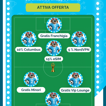
ATTIVA OFFERTA
più costose del mondo. -Durante il
Fashion Night Out, nel mese di
settembre, i negozi rimangono aperti
fino a tardi.
Rodeo Drive è apparsa in molti film, ma
il più famoso è sicuramente Pretty
Woman. Lungo questi caratteristici viali
e marciapiedi, Julia Roberts ha potuto
rinnovare il suo guardaroba, creando una
sequenza ripresa da centinaia e
centinaia di film.
A novembre, con l’avvicinarsi delle feste