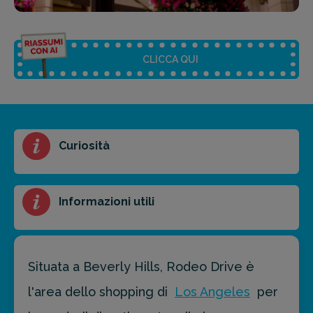
CLICCA QUI
Riassunto dell'articolo
Curiosità
Scegli il formato del riassunto
Breve
Medio
Punti chiave
Informazioni utili
Ottieni un preventivo personalizzato per la tua
prossima destinazione di viaggio.
Situata a Beverly Hills, Rodeo Drive è
l'area dello shopping di
Los Angeles
per
FAI PREVENTIVO