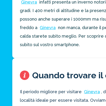
Ginevra
infatti presenta un inverno notor
preventivo
personalizzato
gradi. I 400 metri di altitudine e la prese
per la tua
prossima
possono anche superare i 1000mm ma risulta
destinazione
freddo a
Ginevra
non manca, durante il pe
di viaggio.
calda starete subito meglio. Per scoprire 
FAI
subito sul vostro smartphone.
PREVENTIVO
Quando trovare il 
Il periodo migliore per visitare
Ginevra
, 
località ideale per essere visitata. Ovvia