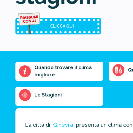
CLICCA QUI
Quando trovare il clima
Riassunto
Q
migliore
dell'articolo
Scegli il formato
del riassunto
Le Stagioni
Breve
Medio
Punti chiave
La città di
Ginevra
presenta un clima conti
Ottieni un