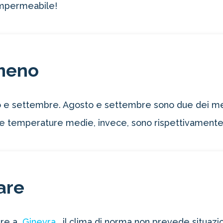
’impermeabile!
meno
o e settembre. Agosto e settembre sono due dei mesi
e temperature medie, invece, sono rispettivamente 
are
are a
Ginevra
, il clima di norma non prevede situazi