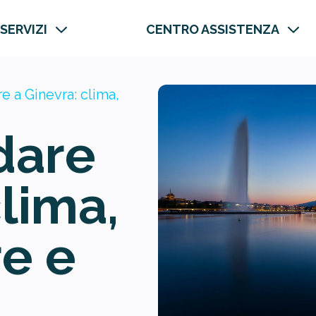
 SERVIZI
CENTRO ASSISTENZA
 a Ginevra: clima,
dare
clima,
e e