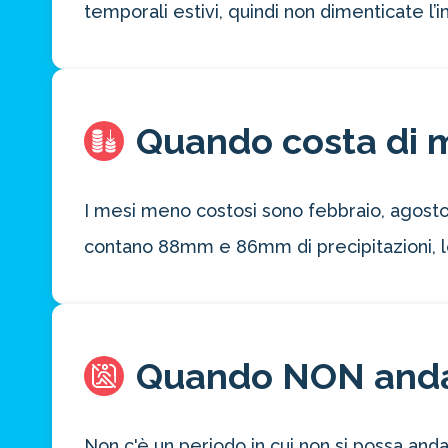
temporali estivi, quindi non dimenticate l
Quando costa di 
I mesi meno costosi sono febbraio, agost
contano 88mm e 86mm di precipitazioni, l
Quando NON and
Non c'è un periodo in cui non si possa and