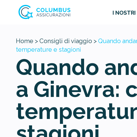
I NOSTRI
Home >
Consigli di viaggio >
Quando andare
temperature e stagioni
Quando an
a Ginevra: 
temperatur
stagioni