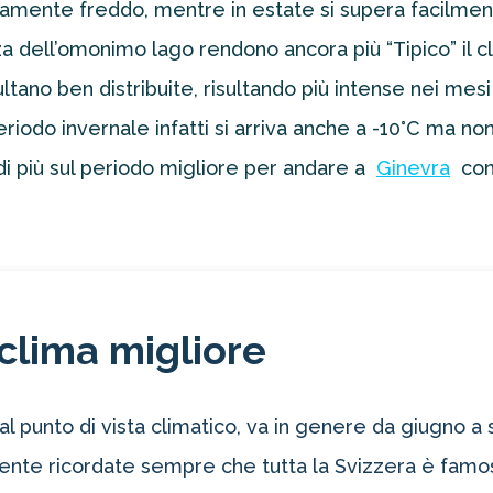
iamente freddo, mentre in estate si supera facilmen
nza dell’omonimo lago rendono ancora più “Tipico” il cl
no ben distribuite, risultando più intense nei mesi i
riodo invernale infatti si arriva anche a -10°C ma no
di più sul periodo migliore per andare a
Ginevra
con
clima migliore
dal punto di vista climatico, va in genere da giugno 
mente ricordate sempre che tutta la Svizzera è famos