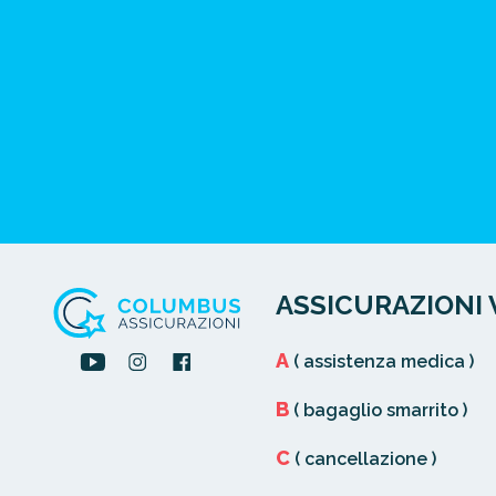
ASSICURAZIONI 
A
( assistenza medica )
B
( bagaglio smarrito )
C
( cancellazione )