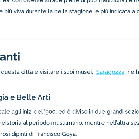
a area, con diverse strade piene di pub tradizionali e ri
più viva durante la bella stagione, e più indicata a c
anti
uesta città è visitare i suoi musei.
Saragozza
ne h
.
a e Belle Arti
sale agli inizi del ‘900, ed è diviso in due grandi sez
preistoria al periodo musulmano, mentre nell’altra se
osi dipinti di Francisco Goya.