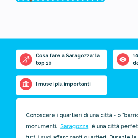
Cosa fare a Saragozza: la
1
Riassunto
top 10
d
dell'articolo
Scegli il formato
del riassunto
I musei più importanti
Breve
Medio
Punti chiave
Conoscere i quartieri di una città - o "bar
Ottieni un
monumenti.
Saragozza
è una città perfet
preventivo
personalizzato
tutti i suoi affascinanti quartieri. Durante