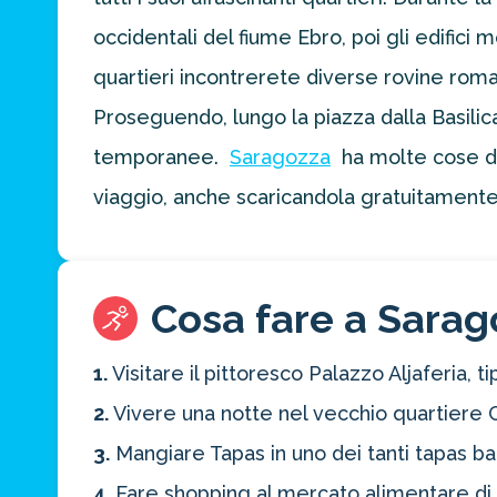
per la tua
prossima
occidentali del fiume Ebro, poi gli edifici
destinazione
quartieri incontrerete diverse rovine roman
di viaggio.
Proseguendo, lungo la piazza dalla Basilica 
FAI
temporanee.
Saragozza
ha molte cose da 
PREVENTIVO
viaggio, anche scaricandola gratuitamente 
Cosa fare a Sarago
1.
Visitare il pittoresco Palazzo Aljaferia, 
2.
Vivere una notte nel vecchio quartiere C
3.
Mangiare Tapas in uno dei tanti tapas bar
4.
Fare shopping al mercato alimentare di 