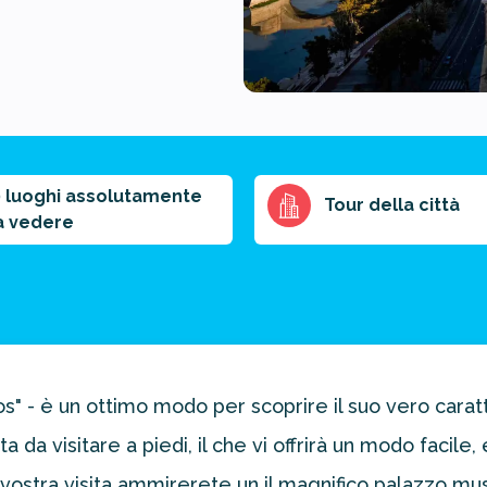
0 luoghi assolutamente
Tour della città
a vedere
rios" - è un ottimo modo per scoprire il suo vero car
ta da visitare a piedi, il che vi offrirà un modo fac
 la vostra visita ammirerete un il magnifico palazzo m