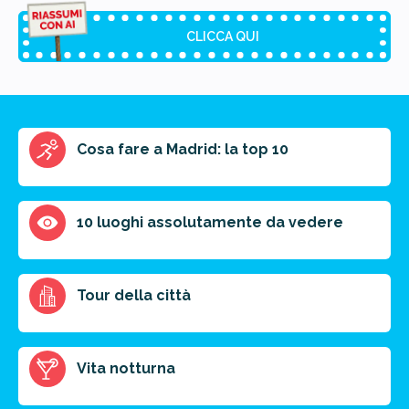
CLICCA QUI
Riassunto dell'articolo
Cosa fare a Madrid: la top 10
Scegli il formato del riassunto
Breve
Medio
Punti chiave
10 luoghi assolutamente da vedere
Ottieni un preventivo personalizzato per la tua
Tour della città
prossima destinazione di viaggio.
FAI PREVENTIVO
Vita notturna