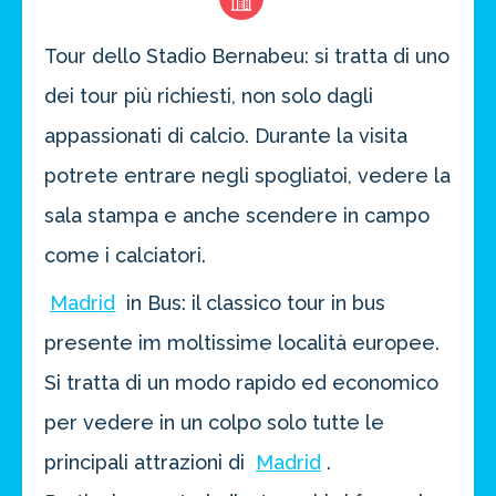
Tour dello Stadio Bernabeu: si tratta di uno
dei tour più richiesti, non solo dagli
appassionati di calcio. Durante la visita
potrete entrare negli spogliatoi, vedere la
sala stampa e anche scendere in campo
come i calciatori.
Madrid
in Bus: il classico tour in bus
Risparmia oltre il 21%!
approfitta del nostro 4-2-1
presente im moltissime località europee.
4 promozioni, 2 omaggi e 1 Novità!
Si tratta di un modo rapido ed economico
ATTIVA OFFERTA
per vedere in un colpo solo tutte le
principali attrazioni di
Madrid
.