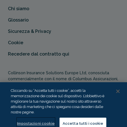
Chi siamo
Glossario
Sicurezza & Privacy
Cookie
Recedere dal contratto qui
Collinson Insurance Solutions Europe Ltd, conosciuta
commercialmente con il nome di Columbus Assicurazioni,
è autorizzata e regolata dal Malta Financial Services
Authority in qualità di agente assicurativo (Distribution Act
Cliccando su “Accetta tutti i cookie”, accetti la
memorizzazione dei cookie sul dispositivo. L’obbiettivo è
-Cap. 487). In Italia, Columbus Assicurazioni è soggetta
migliorare la tua navigazione sul nostro sito attraverso
alla vigilanza dell’IVASS.
attività di marketing che ci spiegano cosa desideri dalle
nostre pagine.
Impostazioni cookie
Accetta tutti i cookie