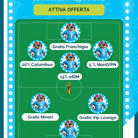
necessaria per difendere il principale
ATTIVA OFFERTA
canale di accesso dall’Europa
all’Inghilterra, il porto appunto. A pochi
chilometri dalla civiltà, invece, un luogo
pacifico e naturale assolutamente
imperdibile: Le bianche scogliere di
Dover.
Il castello di Leeds:
Lord Conway disse: è
il castello più bello del mondo! Questo
splendido palazzo infatti è stato costruito
al centro di un lago naturale ed è
circondato da una immensa distesa di