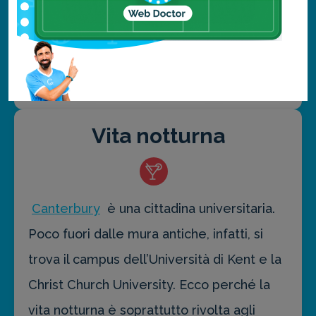
parchi e giardini (circa 500 ettari). Lo
stesso castello è dotato di un proprio
giardino, con una voliera, una grotta ed un
campo da golf.
Vita notturna
Canterbury
è una cittadina universitaria.
Poco fuori dalle mura antiche, infatti, si
trova il campus dell’Università di Kent e la
Christ Church University. Ecco perché la
vita notturna è soprattutto rivolta agli