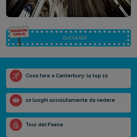
CLICCA QUI
Riassunto dell'articolo
Cosa fare a Canterbury: la top 10
Scegli il formato del riassunto
Breve
Medio
Punti chiave
10 luoghi assolutamente da vedere
Ottieni un preventivo personalizzato per la tua
Tour del Paese
prossima destinazione di viaggio.