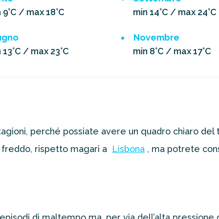
 9°C / max 18°C
min 14°C / max 24°C
ugno
Novembre
 13°C / max 23°C
min 8°C / max 17°C
e stagioni, perché possiate avere un quadro chiaro de
 freddo, rispetto magari a
Lisbona
, ma potrete cons
 episodi di maltempo ma, per via dell’alta pressione 