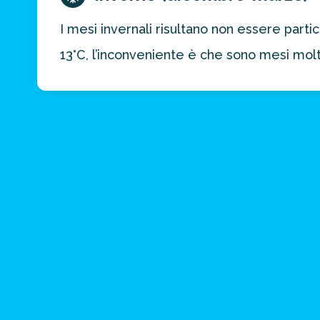
I mesi invernali risultano non essere part
13°C, l’inconveniente è che sono mesi molto