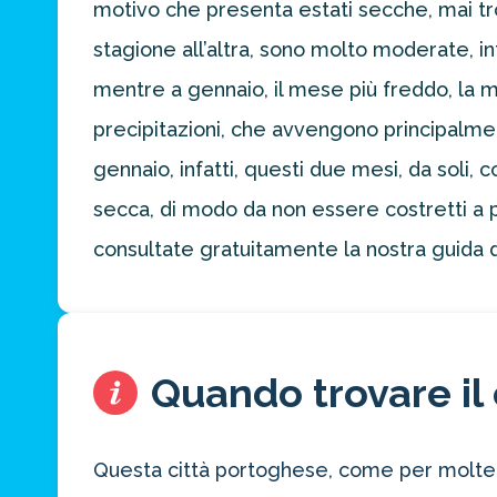
motivo che presenta estati secche, mai tr
preventivo
personalizzato
stagione all’altra, sono molto moderate, 
per la tua
prossima
mentre a gennaio, il mese più freddo, la m
destinazione
precipitazioni, che avvengono principalme
di viaggio.
gennaio, infatti, questi due mesi, da soli
FAI
secca, di modo da non essere costretti a p
PREVENTIVO
consultate gratuitamente la nostra guida d
Quando trovare il 
Questa città portoghese, come per molte a