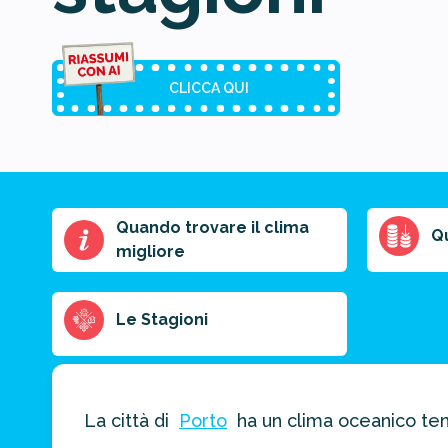
CLICCA QUI
Quando trovare il clima
Riassunto
Q
migliore
dell'articolo
Scegli il formato
del riassunto
Le Stagioni
Breve
Medio
Punti chiave
La città di
Porto
ha un clima oceanico tem
Ottieni un