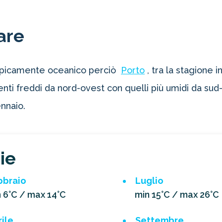
are
a tipicamente oceanico perciò
Porto
, tra la stagione
venti freddi da nord-ovest con quelli più umidi da s
nnaio.
ie
bbraio
Luglio
 6°C / max 14°C
min 15°C / max 26°C
ile
Settembre