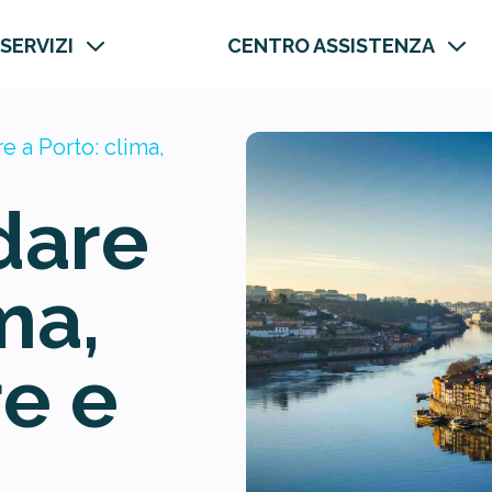
 SERVIZI
CENTRO ASSISTENZA
 a Porto: clima,
dare
ma,
e e