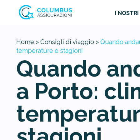
I NOSTRI
Home >
Consigli di viaggio >
Quando andare
temperature e stagioni
Quando an
a Porto: cli
temperatur
stagioni